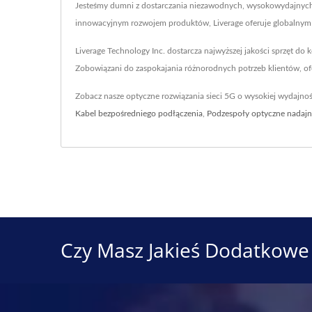
Jesteśmy dumni z dostarczania niezawodnych, wysokowydajnych r
innowacyjnym rozwojem produktów, Liverage oferuje globalnym 
Liverage Technology Inc. dostarcza najwyższej jakości sprzęt d
Zobowiązani do zaspokajania różnorodnych potrzeb klientów, ofe
Zobacz nasze optyczne rozwiązania sieci 5G o wysokiej wydajno
Kabel bezpośredniego podłączenia
,
Podzespoły optyczne nadajn
Czy Masz Jakieś Dodatkowe 