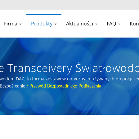
Firma
Produkty
Aktualności
FAQ
Kon
 Transceivery Światłowodo
wodem DAC, to forma zestawów optycznych używanych do połączenia
wych nabywców
 Bezpośrednie
/
Przewód Bezpośredniego Podłączenia