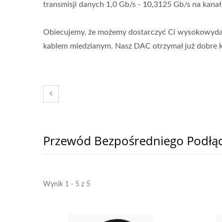
transmisji danych 1,0 Gb/s - 10,3125 Gb/s na kanał
Obiecujemy, że możemy dostarczyć Ci wysokowydajn
kablem miedzianym. Nasz DAC otrzymał już dobre ko
Przewód Bezpośredniego Podłąc
Ibert X1 Mini
Mie
Wynik 1 - 5 z 5
Tr
P