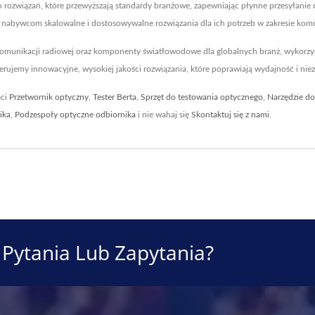
ozwiązań, które przewyższają standardy branżowe, zapewniając płynne przesyłanie d
nabywcom skalowalne i dostosowywalne rozwiązania dla ich potrzeb w zakresie komun
o komunikacji radiowej oraz komponenty światłowodowe dla globalnych branż, wykorzy
rujemy innowacyjne, wysokiej jakości rozwiązania, które poprawiają wydajność i nie
ści
Przetwornik optyczny
,
Tester Berta
,
Sprzęt do testowania optycznego
,
Narzędzie d
ika
,
Podzespoły optyczne odbiornika
i nie wahaj się
Skontaktuj się z nami
.
Pytania Lub Zapytania?