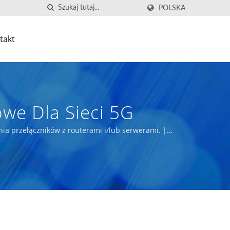
POLSKA
takt
we Dla Sieci 5G
 przełączników z routerami i/lub serwerami. |