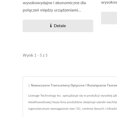
wysokow
wysokowydajne i ekonomiczne dla
rozwiąza
połączeń między urządzeniami...
Detale
Wynik 1 - 5 z 5
| Nowoczesne Transceivery Optyczne I Rozwiązania Testow
Liverage Technology Inc. specjalizuje się w produkcji wysoki
światłowodowej.Nasza linia produktów obejmuje szeroki wachla
rygorystycznym wymaganiom sieci 5G, centrów danych i infrastr