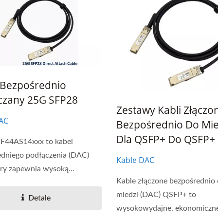
 Bezpośrednio
czany 25G SFP28
Zestawy Kabli Złączo
AC
Bezpośrednio Do Mie
Dla QSFP+ Do QSFP+
 F44AS14xxx to kabel
dniego podłączenia (DAC)
Kable DAC
ry zapewnia wysoką...
Kable złączone bezpośrednio
miedzi (DAC) QSFP+ to
Detale
wysokowydajne, ekonomiczn