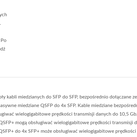
nych
.
 Po
edź
y kabli miedzianych do SFP do SFP, bezpośrednio dołączane z
asywne miedziane QSFP do 4x SFP. Kable miedziane bezpośred
iwać wielogigabitowe prędkości transmisji danych do 10,5 Gb/
QSFP+ mogą obsługiwać wielogigabitowe prędkości transmisji 
QSFP+ do 4x SFP+ może obsługiwać wielogigabitowe prędkości