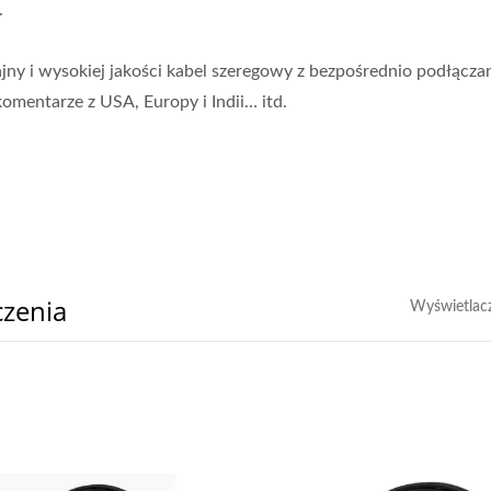
.
y i wysokiej jakości kabel szeregowy z bezpośrednio podłącz
mentarze z USA, Europy i Indii… itd.
zenia
Wyświetlac
rnik Mocy Optycznego
Ibert X1 Mini
ansceivera O Wysokiej
rędkości (HOT Pet II)