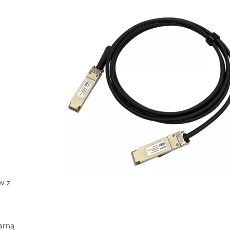
w z
arną