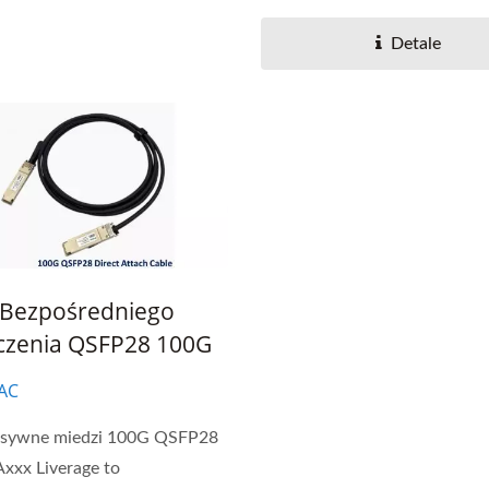
rozwiązania...
Detale
 Bezpośredniego
czenia QSFP28 100G
AC
asywne miedzi 100G QSFP28
xxx Liverage to