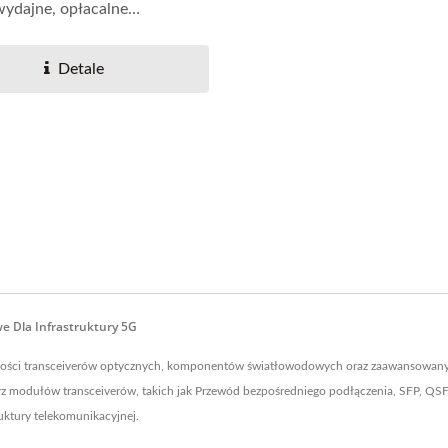
ydajne, opłacalne
nie...
Detale
e Dla Infrastruktury 5G
ej jakości transceiverów optycznych, komponentów światłowodowych oraz zaawansowan
rz modułów transceiverów, takich jak Przewód bezpośredniego podłączenia, SFP, QSF
uktury telekomunikacyjnej.