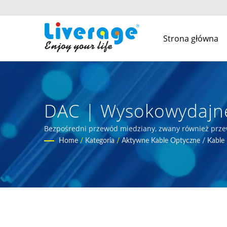
Strona główna
DAC | Wysokowydajne
Bezpośredni przewód miedziany, zwany również prze
sprzęt do pomiaru światłowodów dla międzynarodo
Home
/
Kategoria
/
Aktywne Kable Optyczne / Kable