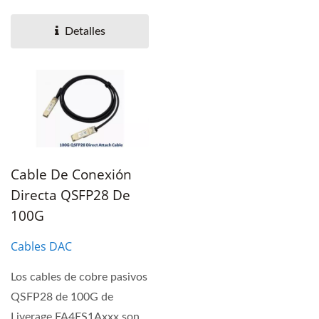
son soluciones de E/S de
alto...
Detalles
Cable De Conexión
Directa QSFP28 De
100G
Cables DAC
Los cables de cobre pasivos
QSFP28 de 100G de
Liverage FA4ES1Axxx son