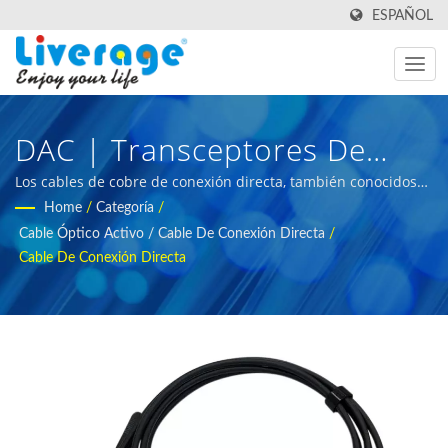
ESPAÑOL
DAC | Transceptores De
Fibra Óptica De Alto
Los cables de cobre de conexión directa, también conocidos
como cables DAC, son una forma de conjuntos de
Home
/
Categoría
/
Rendimiento Para Redes 5g
transceptores ópticos utilizados para conectar switches a
Cable Óptico Activo / Cable De Conexión Directa
/
routers y/o servidores. | equipo de medición de fibra óptica
Cable De Conexión Directa
para compradores internacionales