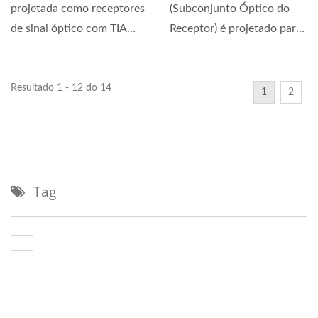
projetada como receptores
(Subconjunto Óptico do
de sinal óptico com TIA
Receptor) é projetado para
AGC. Sua ampla...
atender aos requisitos...
Resultado 1 - 12 do 14
1
2
Tag