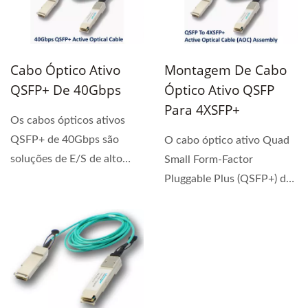
Cabo Óptico Ativo
Montagem De Cabo
QSFP+ De 40Gbps
Óptico Ativo QSFP
Para 4XSFP+
Os cabos ópticos ativos
QSFP+ de 40Gbps são
O cabo óptico ativo Quad
soluções de E/S de alto
Small Form-Factor
desempenho e custo...
Pluggable Plus (QSFP+) da
Liverage é um cabo
óptico...