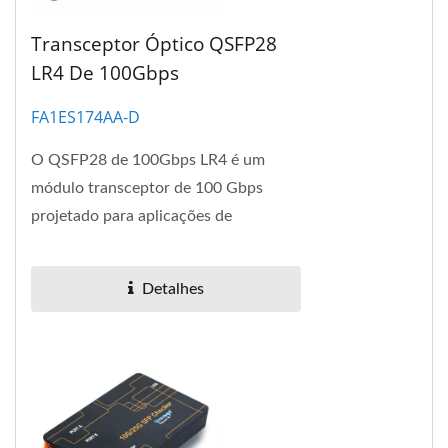
Transceptor Óptico QSFP28
LR4 De 100Gbps
FA1ES174AA-D
O QSFP28 de 100Gbps LR4 é um
módulo transceptor de 100 Gbps
projetado para aplicações de
comunicação óptica em conformidade
com o 100GBASE-LR4 do IEEE...
Detalhes