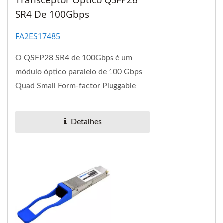
SR4 De 100Gbps
FA2ES17485
O QSFP28 SR4 de 100Gbps é um
módulo óptico paralelo de 100 Gbps
Quad Small Form-factor Pluggable
(QSFP28). Este módulo oferece
densidade de porta MPO e
Detalhes
economia...