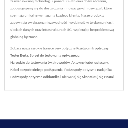
zaawansowanej technologii i ponad 30-letniemu doświadczeniu,
zobowiązujemy się do dostarczania innowacyjnych rozwiązań, które
spełniają unikalne wymagania każdego klienta. Nasze produkty
zapewniają zwiększoną niezawodność i wydajność w telekomunikacji,
sieciach danych oraz infrastrukturach 5G, wspierając bezproblemową
globalną łączność.
Zobacz nasze szybkie transceivery optyczne
Przetwornik optyczny
,
Tester Berta
,
Sprzęt do testowania optycznego
,
Narzędzie do testowania światłowodów
,
Aktywny kabel optyczny
,
Kabel bezpośredniego podłączenia
,
Podzespoły optyczne nadajnika
,
Podzespoły optyczne odbiornika
i nie wahaj się
Skontaktuj się z nami
.