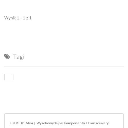
pomiaru AOC i modułów o
prędkości...
Wynik 1 - 1 z 1
Tagi
IBERT X1 Mini | Wysokowydajne Komponenty I Transceivery