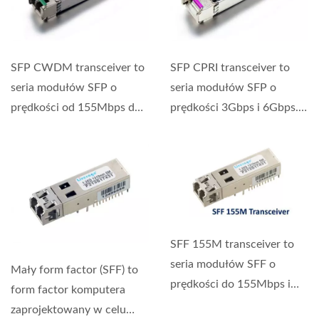
SFP CWDM transceiver to
SFP CPRI transceiver to
seria modułów SFP o
seria modułów SFP o
prędkości od 155Mbps do
prędkości 3Gbps i 6Gbps.
10Gbps. Mały moduł...
Mały moduł wtykowy...
SFF 155M transceiver to
seria modułów SFF o
Mały form factor (SFF) to
prędkości do 155Mbps i
form factor komputera
zasięgu transmisji...
zaprojektowany w celu