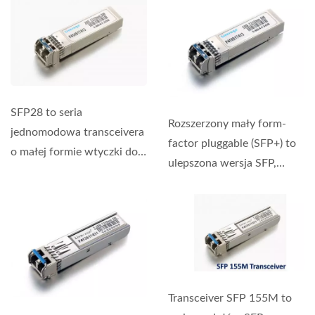
Ethernet,...
SFP28 to seria
Rozszerzony mały form-
jednomodowa transceivera
factor pluggable (SFP+) to
o małej formie wtyczki do
ulepszona wersja SFP,
dwukierunkowej
która obsługuje prędkości...
transmisji...
Transceiver SFP 155M to