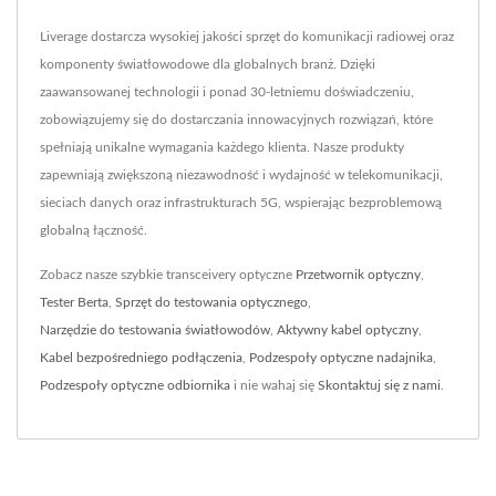
Liverage dostarcza wysokiej jakości sprzęt do komunikacji radiowej oraz
komponenty światłowodowe dla globalnych branż. Dzięki
zaawansowanej technologii i ponad 30-letniemu doświadczeniu,
zobowiązujemy się do dostarczania innowacyjnych rozwiązań, które
spełniają unikalne wymagania każdego klienta. Nasze produkty
zapewniają zwiększoną niezawodność i wydajność w telekomunikacji,
sieciach danych oraz infrastrukturach 5G, wspierając bezproblemową
globalną łączność.
Zobacz nasze szybkie transceivery optyczne
Przetwornik optyczny
,
Tester Berta
,
Sprzęt do testowania optycznego
,
Narzędzie do testowania światłowodów
,
Aktywny kabel optyczny
,
Kabel bezpośredniego podłączenia
,
Podzespoły optyczne nadajnika
,
Podzespoły optyczne odbiornika
i nie wahaj się
Skontaktuj się z nami
.