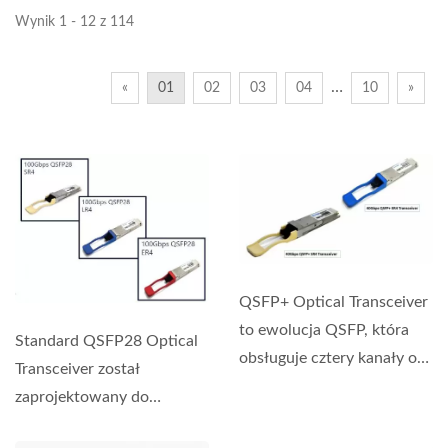
Wynik 1 - 12 z 114
…
«
01
02
03
04
10
»
QSFP+ Optical Transceiver
to ewolucja QSFP, która
Standard QSFP28 Optical
obsługuje cztery kanały o
Transceiver został
przepustowości...
zaprojektowany do
przesyłania 100 Gigabit