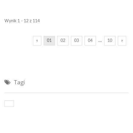
zminimalizowania
objętości...
Wynik 1 - 12 z 114
…
«
01
02
03
04
10
»
Tagi