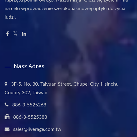
i sprzętu pomiarowego. Nasza misja "Ciesz się życiem" ma
na celu wprowadzenie szerokopasmowej optyki do życia
ludzi.
Nasz Adres
3F-5, No. 30, Taiyuan Street, Chupei City, Hsinchu
County 302, Taiwan
886-3-5525268
886-3-5525388
sales@liverage.com.tw