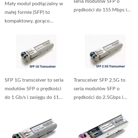
seria modułów SFP o
Mały moduł podłączalny w
prędkości do 155 Mbps i
małej formie (SFP) to
zasięgu transmisji...
kompaktowy, gorąco
podłączalny moduł...
SFP 1G transceiver to seria
Transceiver SFP 2.5G to
modułów SFP o prędkości
seria modułów SFP o
do 1 Gb/s i zasięgu do 110
prędkości do 2.5Gbps i
km. Mały...
zasięgu transmisji...