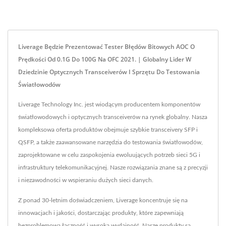
Liverage Będzie Prezentować Tester Błędów Bitowych AOC O
Prędkości Od 0.1G Do 100G Na OFC 2021. | Globalny Lider W
Dziedzinie Optycznych Transceiverów I Sprzętu Do Testowania
Światłowodów
Liverage Technology Inc. jest wiodącym producentem komponentów
światłowodowych i optycznych transceiverów na rynek globalny. Nasza
kompleksowa oferta produktów obejmuje szybkie transceivery SFP i
QSFP, a także zaawansowane narzędzia do testowania światłowodów,
zaprojektowane w celu zaspokojenia ewoluujących potrzeb sieci 5G i
infrastruktury telekomunikacyjnej. Nasze rozwiązania znane są z precyzji
i niezawodności w wspieraniu dużych sieci danych.
Z ponad 30-letnim doświadczeniem, Liverage koncentruje się na
innowacjach i jakości, dostarczając produkty, które zapewniają
bezproblemową łączność i wysoką wydajność. Nasze produkty są