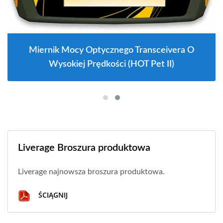
Miernik Mocy Optycznego Transceivera O
Wysokiej Prędkości (HOT Pet II)
Liverage Broszura produktowa
Liverage najnowsza broszura produktowa.
ŚCIĄGNIJ