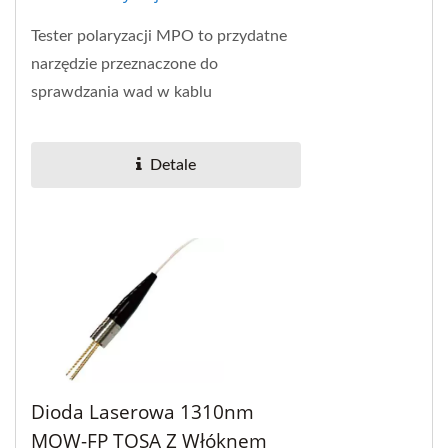
Tester polaryzacji MPO to przydatne
narzędzie przeznaczone do
sprawdzania wad w kablu
światłowodowym z układem MPO
oraz złączu MPO i szybkiego
Detale
identyfikowania...
Dioda Laserowa 1310nm
MQW-FP TOSA Z Włóknem