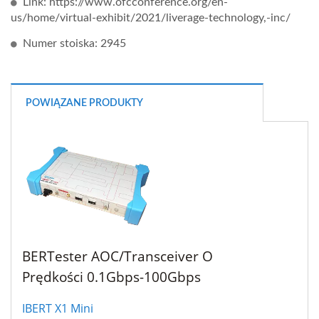
Link: https://www.ofcconference.org/en-
us/home/virtual-exhibit/2021/liverage-technology,-inc/
Numer stoiska: 2945
POWIĄZANE PRODUKTY
BERTester AOC/Transceiver O
Prędkości 0.1Gbps-100Gbps
IBERT X1 Mini