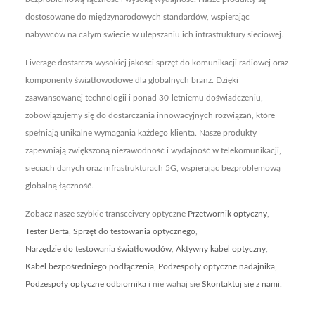
dostosowane do międzynarodowych standardów, wspierając
nabywców na całym świecie w ulepszaniu ich infrastruktury sieciowej.
Liverage dostarcza wysokiej jakości sprzęt do komunikacji radiowej oraz
komponenty światłowodowe dla globalnych branż. Dzięki
zaawansowanej technologii i ponad 30-letniemu doświadczeniu,
zobowiązujemy się do dostarczania innowacyjnych rozwiązań, które
spełniają unikalne wymagania każdego klienta. Nasze produkty
zapewniają zwiększoną niezawodność i wydajność w telekomunikacji,
sieciach danych oraz infrastrukturach 5G, wspierając bezproblemową
globalną łączność.
Zobacz nasze szybkie transceivery optyczne
Przetwornik optyczny
,
Tester Berta
,
Sprzęt do testowania optycznego
,
Narzędzie do testowania światłowodów
,
Aktywny kabel optyczny
,
Kabel bezpośredniego podłączenia
,
Podzespoły optyczne nadajnika
,
Podzespoły optyczne odbiornika
i nie wahaj się
Skontaktuj się z nami
.