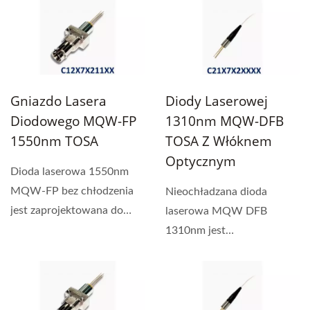
Gniazdo Lasera
Diody Laserowej
Diodowego MQW-FP
1310nm MQW-DFB
1550nm TOSA
TOSA Z Włóknem
Optycznym
Dioda laserowa 1550nm
MQW-FP bez chłodzenia
Nieochładzana dioda
jest zaprojektowana do
laserowa MQW DFB
sprzęgania z jedno-
1310nm jest
modowym...
zaprojektowana do
sprzęgania z
jednomodowym...