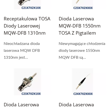
Receptakulowa TOSA
Dioda Laserowa
Diody Laserowej
MQW-DFB 1550nm
MQW-DFB 1310nm
TOSA Z Pigtailem
Nieochładzana dioda
Niewymagające chłodzenia
laserowa MQW DFB
diody laserowe 1550nm
1310nm jest
MQW DFB są
zaprojektowana do
zaprojektowane do
sprzęgania z
sprzęgania...
jednomodowym...
Dioda Laserowa
Dioda Laserowa