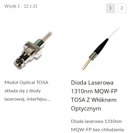
Wynik 1 - 12 z 21
1
2
Dioda Laserowa
Moduł Optical TOSA
1310nm MQW-FP
składa się z diody
TOSA Z Włóknem
laserowej, interfejsu
Optycznym
optycznego, fotodiody
monitorującej,...
Dioda laserowa 1310nm
MQW-FP bez chłodzenia