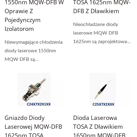
1550nm MQW-DFB W
TOSA 1625nm MQW-
Oprawie Z
DFB Z Dławikiem
Pojedynczym
Nieochładzane diody
Izolatorom
laserowe MQW DFB
1625nm są zaprojektowane
Niewymagające chłodzenia
do sprzęgania z
diody laserowe 1550nm
jednomodowym...
MQW DFB są
zaprojektowane do
sprzęgania...
Gniazdo Diody
Dioda Laserowa
Laserowej MQW-DFB
TOSA Z Dławikiem
1625nm TOSA
1650nm MQW-DFB