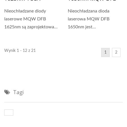
Nieochładzane diody
Nieochładzana dioda
laserowe MQW DFB
laserowa MQW DFB
1625nm są zaprojektowane
1650nm jest
do sprzęgania z
zaprojektowana do
jednomodowym...
sprzężenia z
jednomodowym...
Wynik 1 - 12 z 21
1
2
Tagi