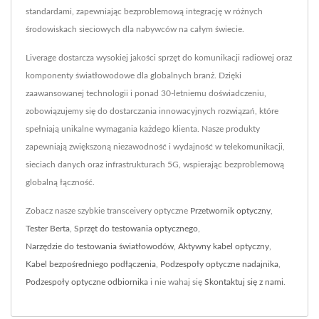
standardami, zapewniając bezproblemową integrację w różnych
środowiskach sieciowych dla nabywców na całym świecie.
Liverage dostarcza wysokiej jakości sprzęt do komunikacji radiowej oraz
komponenty światłowodowe dla globalnych branż. Dzięki
zaawansowanej technologii i ponad 30-letniemu doświadczeniu,
zobowiązujemy się do dostarczania innowacyjnych rozwiązań, które
spełniają unikalne wymagania każdego klienta. Nasze produkty
zapewniają zwiększoną niezawodność i wydajność w telekomunikacji,
sieciach danych oraz infrastrukturach 5G, wspierając bezproblemową
globalną łączność.
Zobacz nasze szybkie transceivery optyczne
Przetwornik optyczny
,
Tester Berta
,
Sprzęt do testowania optycznego
,
Narzędzie do testowania światłowodów
,
Aktywny kabel optyczny
,
Kabel bezpośredniego podłączenia
,
Podzespoły optyczne nadajnika
,
Podzespoły optyczne odbiornika
i nie wahaj się
Skontaktuj się z nami
.