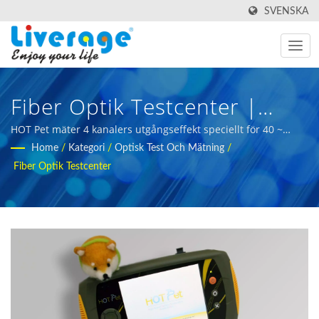
SVENSKA
Fiber Optik Testcenter |
Högpresterande
HOT Pet mäter 4 kanalers utgångseffekt speciellt för 40 ~
100G optiska transceivers. | fiberoptisk mätutrustning för
Home
/
Kategori
/
Optisk Test Och Mätning
/
Fiberoptiska Transceivrar
internationella köpare
Fiber Optik Testcenter
För 5g-Nätverk