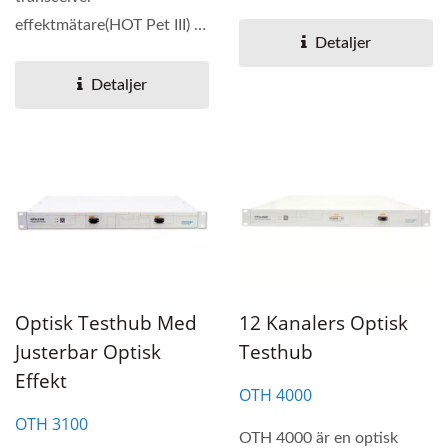
och optiska effektmätare....
effektmätare(HOT Pet III) är
Detaljer
designad för 40 Gbps
~1.6T...
Detaljer
Optisk Testhub Med
12 Kanalers Optisk
Justerbar Optisk
Testhub
Effekt
OTH 4000
OTH 3100
OTH 4000 är en optisk