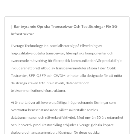
| Banbrytande Optiska Transceivrar Och Testlösningar För 5G-
Infrastruktur
Liverage Technology Inc. specialiserar sig på tillverkning av
högkvalitativa optiska transceivrar, fiberoptiska komponenter och
avancerade mätverktyg för fiberoptisk kommunikation.Vår produktlinje
inkluderar ett brett utbud av transceivermoduler såsom Fiber Optik
Testcenter, SFP, QSFP och CWDM-enheter, alla designade för att möta
de stränga kraven från 5G-nätverk, datacenter och
telekommunikationsinfrastrukturer.
Vi är stolta över att leverera pålitliga, högpresterande lösningar som
överträffar branschstandarder, vilket säkerställer sömlös
datatransmission och nätverkseffektivitet. Med mer än 30 års erfarenhet
och innovativ produktutveckling erbjuder Liverage globala köpare
skalbara och anpassningsbara lösningar för deras optiska