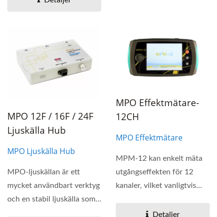
Detaljer
MPO Effektmätare-
MPO 12F / 16F / 24F
12CH
Ljuskälla Hub
MPO Effektmätare
MPO Ljuskälla Hub
MPM-12 kan enkelt mäta
MPO-ljuskällan är ett
utgångseffekten för 12
mycket användbart verktyg
kanaler, vilket vanligtvis
och en stabil ljuskälla som
används för
är utformad...
kvalitetskontroll...
Detaljer