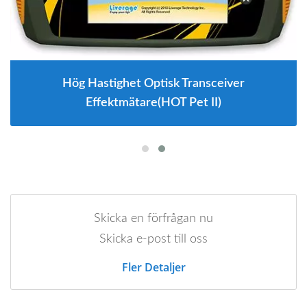
Hög Hastighet Optisk Transceiver
Effektmätare(HOT Pet II)
Skicka en förfrågan nu
Skicka e-post till oss
Fler Detaljer