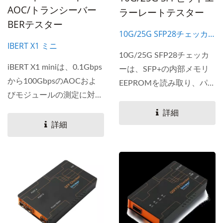
AOC/トランシーバー
ラーレートテスター
BERテスター
10G/25G SFP28チェッカ
IBERT X1 ミニ
ー
10G/25G SFP28チェッカ
iBERT X1 miniは、0.1Gbps
ーは、SFP+の内部メモリ
から100GbpsのAOCおよ
EEPROMを読み取り、パー
びモジュールの測定に対応
ト番号、ベンダー名、波
したBERテスター
長、説明、範囲などの
詳細
（BERT）です。...
EEPROMに登録された詳細
詳細
なEEPROMコンテンツを表
示することができる小型の
ビットエラーレートテスタ
ーです。