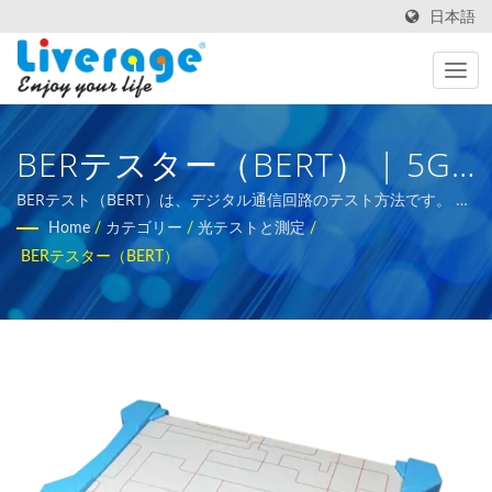
日本語
BERテスター（BERT） | 5G
ネットワーク用の高性能光フ
BERテスト（BERT）は、デジタル通信回路のテスト方法です。 |
国際バイヤー向けの光ファイバー測定機器
Home
/
カテゴリー
/
光テストと測定
/
ァイバートランシーバー
BERテスター（BERT）