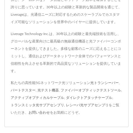
誇りに思っています。30年以上の経験と革新的な製品開発を通じて、
Liverageは、光通信ニーズに対応するためのスケーラブルでカスタマ
イズ可能なソリューションを世界中のバイヤーに提供しています。
Liverage Technology Inc.は、30年以上の経験と最先端技術を活用し、
グローバルな産業向けに最高級の無線通信機器と光ファイバーコンポ
ーネントを提供してきました。多様な顧客のニーズに応えることにコ
ミットし、通信およびデータネットワーク全体でのパフォーマンスと
信頼性を向上させる革新的で高品質なソリューションを提供していま
す。
私たちの高性能5Gネットワーク光ソリューション
光トランシーバー
,
バートテスター
,
光テスト機器
,
ファイバーオプティックテストツール
,
アクティブオプティカルケーブル
,
ダイレクトアタッチケーブル
,
トランスミッタ光サブアセンブリ
,
レシーバ光サブアセンブリ
をご覧
いただき、
お問い合わせ
をお気軽にどうぞ。