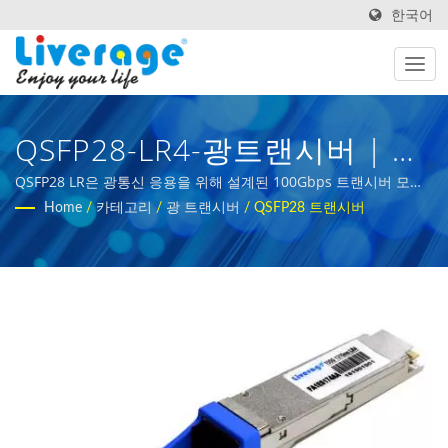
한국어
QSFP28-LR4-광트랜시버 | 글
로벌 통신 네트워크를 위한
QSFP28 LR은 광통신 응용을 위해 설계된 100Gbps 트랜시버 모듈
입니다. | 5G 인프라 개발을 위한 광섬유 테스트 도구
Home
/
카테고리
/
광 트랜시버
/
QSFP28 트랜시버
SPF 및 QSPF 모듈