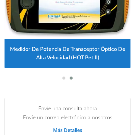
Medidor De Potencia De Transceptor Óptico De
Alta Velocidad (HOT Pet II)
Envíe una consulta ahora
Envíe un correo electrónico a nosotros
Más Detalles