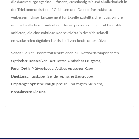
die darauf ausgelegt sind, Effizienz, Zuverlässigkeit und Skalierbarkeit in
der Telekommunikation, 5G-Netzen und Dateninfrastruktur zu
verbessern. Unser Engagement für Exzellenz stellt sicher, dass wir die
unterschiedlichen Kundenbedürfnisse präzise erfüllen und Produkte
anbieten, die eine nahtlose Konnektivität in der sich schnell
entwickelnden digitalen Landschaft von heute unterstützen.
Sehen Sie sich unsere fortschrittlichen 5G-Netzwerkkomponenten
Optischer Transceiver
,
Bert Tester
,
Optisches Prüfgerät
,
Faser-Optik-Prüfwerkzeug
,
Aktives optisches Kabel
,
Direktanschlusskabel
,
Sender optische Baugruppe
,
Empfänger optische Baugruppe
an und zögern Sie nicht,
Kontaktieren Sie uns
.