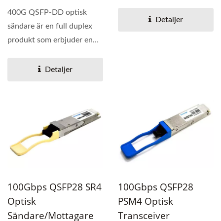
högdensitets 400 Gigabit...
400G QSFP-DD optisk
Detaljer
sändare är en full duplex
produkt som erbjuder en
högdensitets 400 Gigabit...
Detaljer
100Gbps QSFP28 SR4
100Gbps QSFP28
Optisk
PSM4 Optisk
Sändare/Mottagare
Transceiver