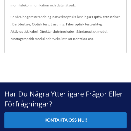
inom telekommunikation och datanätverk.
Se våra högpresterande 5g-nätverksoptiska lösningar
Optisk transceiver
,
Bert-testare
,
Optisk testutrustning
,
Fiber optisk testverktyg
,
Aktiv optisk kabel
,
Direktanslutningskabel
,
Sändaroptisk modul
,
Mottagaroptisk modul
och tveka inte att
Kontakta oss
.
Har Du Några Ytterligare Frågor Eller
Förfrågningar?
KONTAKTA OSS NU!!