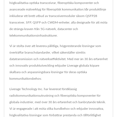
högkvalitativa optiska transceivrar, fiberoptiska komponenter och
avancerade mätverktyg för fiberoptisk kommunikation.Vår produktlinje
inkluderar ett brett utbud av transceivermoduler såsom QSFP28
transceiver, SFP, QSFP och CWDM-enheter, alla designade för att möta
de stränga kraven från 5G-nätverk, datacenter och
telekommunikationsinfrastrukturer.
Vi är stolta över att leverera pålitliga, högpresterande lösningar som
överträffar branschstandarder, vilket säkerställer sömlös
datatransmission och nätverkseffektivitet. Med mer än 30 års erfarenhet
och innovativ produktutveckling erbjuder Liverage globala köpare
skalbara och anpassningsbara lösningar för deras optiska
kommunikationsbehov.
Liverage Technology Inc. har levererat förstklassig
radiokommunikationsutrustning och fiberoptiska komponenter för
globala industrier, med över 30 års erfarenhet och banbrytande teknik.
Vi är engagerade i att möta olika kundbehov och erbjuder innovativa,
högkvalitativa lösningar som förbättrar prestanda och tillförlitlighet