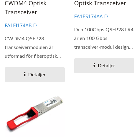
CWDM4 Optisk
Optisk Transceiver
Transceiver
FA1ES174AA-D
FA1EI174AB-D
Den 100Gbps QSFP28 LR4
är en 100 Gbps
CWDM4 QSFP28-
transceiver-modul designad
transceivermodulen är
för optiska
utformad för fiberoptisk
kommunikationsapplikationer.
kommunikation på 2 km.
Detaljer
Transceivern...
Detaljer