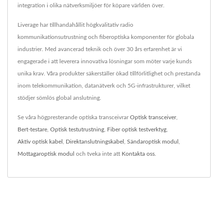
integration i olika nätverksmiljöer för köpare världen över.
Liverage har tillhandahållit högkvalitativ radio
kommunikationsutrustning och fiberoptiska komponenter för globala
industrier. Med avancerad teknik och över 30 års erfarenhet är vi
engagerade i att leverera innovativa lösningar som möter varje kunds
unika krav. Våra produkter säkerställer ökad tillförlitlighet och prestanda
inom telekommunikation, datanätverk och 5G-infrastrukturer, vilket
stödjer sömlös global anslutning.
Se våra högpresterande optiska transceivrar
Optisk transceiver
,
Bert-testare
,
Optisk testutrustning
,
Fiber optisk testverktyg
,
Aktiv optisk kabel
,
Direktanslutningskabel
,
Sändaroptisk modul
,
Mottagaroptisk modul
och tveka inte att
Kontakta oss
.