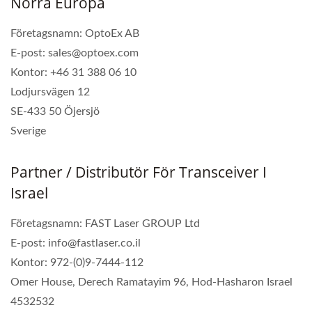
Norra Europa
Företagsnamn: OptoEx AB
E-post: sales@optoex.com
Kontor: +46 31 388 06 10
Lodjursvägen 12
SE-433 50 Öjersjö
Sverige
Partner / Distributör För Transceiver I
Israel
Företagsnamn: FAST Laser GROUP Ltd
E-post: info@fastlaser.co.il
Kontor: 972-(0)9-7444-112
Omer House, Derech Ramatayim 96, Hod-Hasharon Israel
4532532