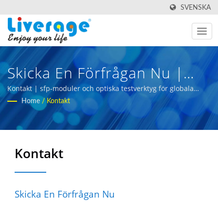
SVENSKA
Skicka En Förfrågan Nu |
Högpresterande
Kontakt | sfp-moduler och optiska testverktyg för globala
marknader
Home
/
Kontakt
Fiberoptiska Transceivrar
För Datacenter
Kontakt
Skicka En Förfrågan Nu