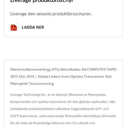
Liverage produktbroschyr
Liverage den senaste produktbroschyren.
LADDA NER
Fiberinstallationsverktyg (FiTs) Bekräftades Vid COMPUTEX TAIPEI
2015 Och 2016 | Global Ledare Inom Optiska Transceivrar Och
Fiberoptisk Testutrustning
Liverage Technology Inc. är en ledande tillverkare av fiberoptiska
komponenter och optiska transceivrar för den globala marknaden. Vårt
omfattande produktsortiment inkluderar högpresterande SFP- och
QSFP-transceivrar, samt avancerade fiberoptiska testverktyg utformade
för att möta de föränderliga behoven hos 5G-nätverk och