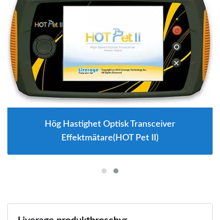
Hög Hastighet Optisk Transceiver
Effektmätare(HOT Pet II)