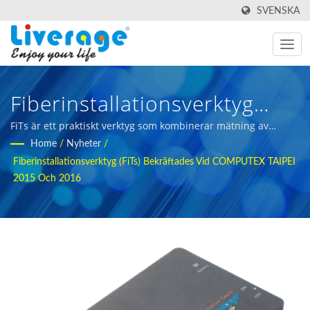
SVENSKA
Fiberinstallationsverktyg
(FiTs) Bekräftades Vid
FiTs är ett praktiskt verktyg som kombinerar mätning av
fiberkontroll, effektmätare och ljuskälla. | innovativa
Home
/
Nyheter
/
COMPUTEX TAIPEI 2015 Och
fiberoptiska testverktyg för datacenter
Fiberinstallationsverktyg (FiTs) Bekräftades Vid COMPUTEX TAIPEI
2016 | Optiska Transceivrar
2015 Och 2016
För 5g Och
Telekommunikationsnätverk