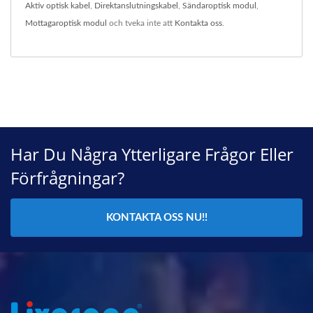
Aktiv optisk kabel
,
Direktanslutningskabel
,
Sändaroptisk modul
,
Mottagaroptisk modul
och tveka inte att
Kontakta oss
.
Har Du Några Ytterligare Frågor Eller
Förfrågningar?
KONTAKTA OSS NU!!