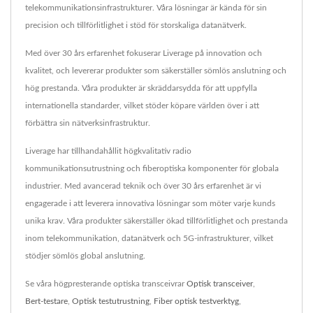
telekommunikationsinfrastrukturer. Våra lösningar är kända för sin
precision och tillförlitlighet i stöd för storskaliga datanätverk.
Med över 30 års erfarenhet fokuserar Liverage på innovation och
kvalitet, och levererar produkter som säkerställer sömlös anslutning och
hög prestanda. Våra produkter är skräddarsydda för att uppfylla
internationella standarder, vilket stöder köpare världen över i att
förbättra sin nätverksinfrastruktur.
Liverage har tillhandahållit högkvalitativ radio
kommunikationsutrustning och fiberoptiska komponenter för globala
industrier. Med avancerad teknik och över 30 års erfarenhet är vi
engagerade i att leverera innovativa lösningar som möter varje kunds
unika krav. Våra produkter säkerställer ökad tillförlitlighet och prestanda
inom telekommunikation, datanätverk och 5G-infrastrukturer, vilket
stödjer sömlös global anslutning.
Se våra högpresterande optiska transceivrar
Optisk transceiver
,
Bert-testare
,
Optisk testutrustning
,
Fiber optisk testverktyg
,