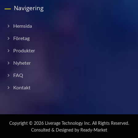
Navigering
Hemsida
Företag
Produkter
Nyheter
FAQ
Kontakt
Copyright © 2026
Liverage Technology Inc.
All Rights Reserved.
Consulted & Designed by
Ready-Market