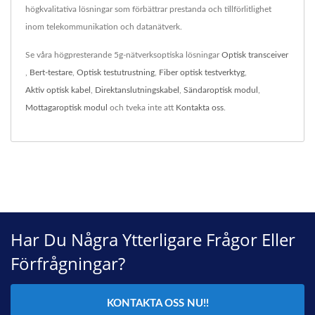
högkvalitativa lösningar som förbättrar prestanda och tillförlitlighet
inom telekommunikation och datanätverk.
Se våra högpresterande 5g-nätverksoptiska lösningar
Optisk transceiver
,
Bert-testare
,
Optisk testutrustning
,
Fiber optisk testverktyg
,
Aktiv optisk kabel
,
Direktanslutningskabel
,
Sändaroptisk modul
,
Mottagaroptisk modul
och tveka inte att
Kontakta oss
.
Har Du Några Ytterligare Frågor Eller
Förfrågningar?
KONTAKTA OSS NU!!