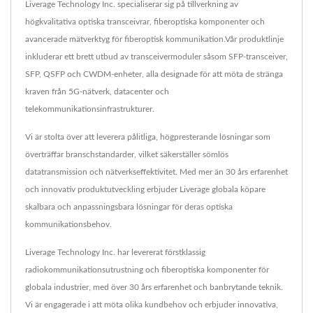
Liverage Technology Inc. specialiserar sig på tillverkning av
högkvalitativa optiska transceivrar, fiberoptiska komponenter och
avancerade mätverktyg för fiberoptisk kommunikation.Vår produktlinje
inkluderar ett brett utbud av transceivermoduler såsom SFP-transceiver,
SFP, QSFP och CWDM-enheter, alla designade för att möta de stränga
kraven från 5G-nätverk, datacenter och
telekommunikationsinfrastrukturer.
Vi är stolta över att leverera pålitliga, högpresterande lösningar som
överträffar branschstandarder, vilket säkerställer sömlös
datatransmission och nätverkseffektivitet. Med mer än 30 års erfarenhet
och innovativ produktutveckling erbjuder Liverage globala köpare
skalbara och anpassningsbara lösningar för deras optiska
kommunikationsbehov.
Liverage Technology Inc. har levererat förstklassig
radiokommunikationsutrustning och fiberoptiska komponenter för
globala industrier, med över 30 års erfarenhet och banbrytande teknik.
Vi är engagerade i att möta olika kundbehov och erbjuder innovativa,