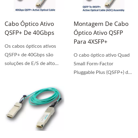
Cabo Óptico Ativo
Montagem De Cabo
QSFP+ De 40Gbps
Óptico Ativo QSFP
Para 4XSFP+
Os cabos ópticos ativos
QSFP+ de 40Gbps são
O cabo óptico ativo Quad
soluções de E/S de alto
Small Form-Factor
desempenho e custo...
Pluggable Plus (QSFP+) da
Liverage é um cabo
óptico...