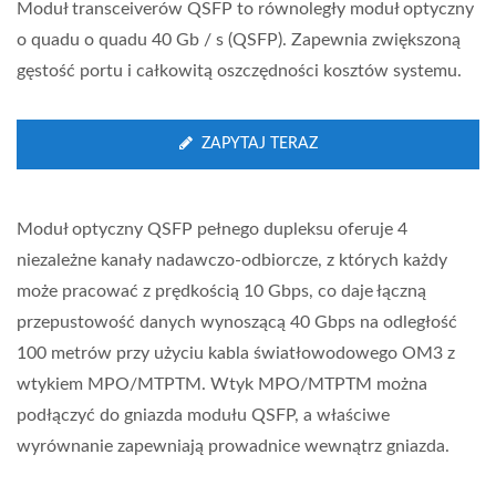
Moduł transceiverów QSFP to równoległy moduł optyczny
o quadu o quadu 40 Gb / s (QSFP). Zapewnia zwiększoną
gęstość portu i całkowitą oszczędności kosztów systemu.
ZAPYTAJ TERAZ
Moduł optyczny QSFP pełnego dupleksu oferuje 4
niezależne kanały nadawczo-odbiorcze, z których każdy
może pracować z prędkością 10 Gbps, co daje łączną
przepustowość danych wynoszącą 40 Gbps na odległość
100 metrów przy użyciu kabla światłowodowego OM3 z
wtykiem MPO/MTPTM. Wtyk MPO/MTPTM można
podłączyć do gniazda modułu QSFP, a właściwe
wyrównanie zapewniają prowadnice wewnątrz gniazda.