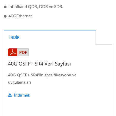
Infiniband QDR, DDR ve SDR.
40GEthernet.
İNDIR
40G QSFP+ SR4 Veri Sayfası
40G QSFP+ SR4'ün spesifikasyonu ve
uygulamaları
İndirmek