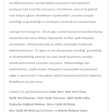
önceliklendiriyoruz, küresel iletişim pazarlarının katı taleplerini
karşılayan özel çözümler sunuyoruz. Ürünlerimiz, mevcut ve gelecek
nesil iletişim ağlarını destekleyen ölçeklenebilir çözümler sunarak
verimliliği ve güvenilirliği en üst düzeye çıkarmak için tasarlanmıştır.
Liverage Technology Inc. 30 yılı aşkın süredir küresel endüstrilere dünya
standartlarında radyo iletişim ekipmanları ve fiber optik bileşenler
sunmaktadır. Gelişmiş teknoloji ve sektör uzmanlığını kullanarak,
telekomünikasyon, 5G ağları ve veri altyapısında verimliliği, güvenilirliği
ve ölçeklenebilirliği artırmak için özel olarak tasarlanmış yenilikçi,
yüksek performanslı çözümler sunuyoruz. Mükemmelliğe olan
taahhüdümüz, çeşitli müşteri ihtiyaçlarını hassasiyetle karşılamamızı
sağlar ve günümüzün hızla gelişen dijital ortamında kesintisiz bağlantıyı
destekleyen ürünler sunar.
Gelişmiş 5G ağ bileşenlerimizi
Optik Verici
,
Bert Test Cihazı
,
Optik Test Ekipmanı
,
Fiber Optik Test Aracı
,
Aktif Optik Kablo
,
Doğrudan Bağlantı Kablosu
,
Verici Optik Alt Birimi
,
Alıcı Optik Alt Birimi
görüntüleyin ve
Bizimle İletişime Geçin