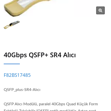
40Gbps QSFP+ SR4 Alıcı
F82BS17485
QSFP_plus-SR4-Alıcı
QSFP Alıcı Modülü, paralel 40Gbps Quad Küçük Form
Faktörlü Takılabilir (QSFP) optik modüldür. Artan port