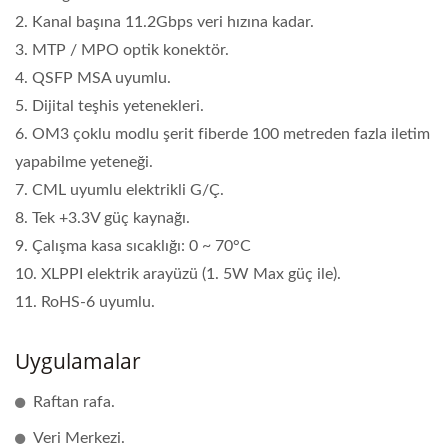
2. Kanal başına 11.2Gbps veri hızına kadar.
3. MTP / MPO optik konektör.
4. QSFP MSA uyumlu.
5. Dijital teşhis yetenekleri.
6. OM3 çoklu modlu şerit fiberde 100 metreden fazla iletim
yapabilme yeteneği.
7. CML uyumlu elektrikli G/Ç.
8. Tek +3.3V güç kaynağı.
9. Çalışma kasa sıcaklığı: 0 ~ 70°C
10. XLPPI elektrik arayüzü (1. 5W Max güç ile).
11. RoHS-6 uyumlu.
Uygulamalar
Raftan rafa.
Veri Merkezi.