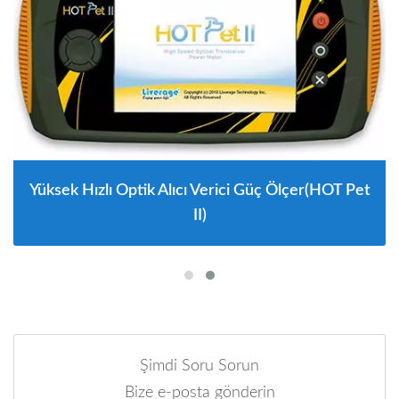
Yüksek Hızlı Optik Alıcı Verici Güç Ölçer(HOT Pet
II)
Şimdi Soru Sorun
Bize e-posta gönderin