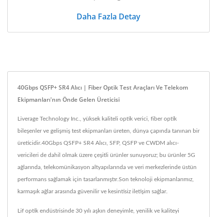
Daha Fazla Detay
40Gbps QSFP+ SR4 Alıcı | Fiber Optik Test Araçları Ve Telekom
Ekipmanları'nın Önde Gelen Üreticisi
Liverage Technology Inc., yüksek kaliteli optik verici, fiber optik
bileşenler ve gelişmiş test ekipmanları üreten, dünya çapında tanınan bir
üreticidir.40Gbps QSFP+ SR4 Alıcı, SFP, QSFP ve CWDM alıcı-
vericileri de dahil olmak üzere çeşitli ürünler sunuyoruz; bu ürünler 5G
ağlarında, telekomünikasyon altyapılarında ve veri merkezlerinde üstün
performans sağlamak için tasarlanmıştır.Son teknoloji ekipmanlarımız,
karmaşık ağlar arasında güvenilir ve kesintisiz iletişim sağlar.
Lif optik endüstrisinde 30 yılı aşkın deneyimle, yenilik ve kaliteyi