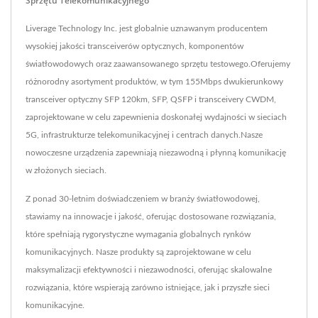
Sprzętu Telekomunikacyjnego
Liverage Technology Inc. jest globalnie uznawanym producentem
wysokiej jakości transceiverów optycznych, komponentów
światłowodowych oraz zaawansowanego sprzętu testowego.Oferujemy
różnorodny asortyment produktów, w tym 155Mbps dwukierunkowy
transceiver optyczny SFP 120km, SFP, QSFP i transceivery CWDM,
zaprojektowane w celu zapewnienia doskonałej wydajności w sieciach
5G, infrastrukturze telekomunikacyjnej i centrach danych.Nasze
nowoczesne urządzenia zapewniają niezawodną i płynną komunikację
w złożonych sieciach.
Z ponad 30-letnim doświadczeniem w branży światłowodowej,
stawiamy na innowacje i jakość, oferując dostosowane rozwiązania,
które spełniają rygorystyczne wymagania globalnych rynków
komunikacyjnych. Nasze produkty są zaprojektowane w celu
maksymalizacji efektywności i niezawodności, oferując skalowalne
rozwiązania, które wspierają zarówno istniejące, jak i przyszłe sieci
komunikacyjne.