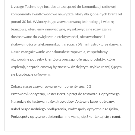
Liverage Technology Inc. dostarcza sprzęt do komunikacji radiowej i
komponenty światłowodowe najwyższej klasy dla globalnych branż od
ponad 30 lat. Wykorzystując zaawansowaną technologię i wiedzę
branżową, oferujemy innowacyjne, wysokowydajne rozwiązania
dostosowane do zwiększenia efektywności, niezawodności i
skalowalności w telekomunikacji, sieciach 5G i infrastrukturze danych.
Nasze zaangażowanie w doskonałość zapewnia, że spełniamy
różnorodne potrzeby klientów z precyzją, oferując produkty, które
wspierają bezproblemową łączność w dzisiejszym szybko rozwijającym
się krajobrazie cyfrowym.
Zobacz nasze zaawansowane komponenty sieci 5G
Przetwornik optyczny
,
Tester Berta
,
Sprzęt do testowania optycznego
,
Narzędzie do testowania światłowodów
,
Aktywny kabel optyczny
,
Kabel bezpośredniego podłączenia
,
Podzespoły optyczne nadajnika
,
Podzespoły optyczne odbiornika
i nie wahaj się
Skontaktuj się z nami
.