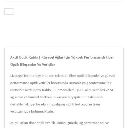
Aktif Optik Kablo | Küresel Ağlar Için Yüksek Performanslı Fiber
Optik Bileşenler Ve Vericiler
Liverage Technology Inc., son teknoloji fiber optik bileşenler ve yüksek
performanslı optik vericiler konusunda uzmanlaşmış profesyonel bir
üreticidir.Aktif Optik Kablo, SFP modülleri, QSFP alıcı-vericileri ve 5G
ağlarının ve küresel telekomünikasyon altyapılarının taleplerini
desteklemek için tasarlanmış gelişmiş optik test araçları ürün
yelpazemizde bulunmaktadır.
30 yılı aşkın fiber optik yenilik uzmanlığımızla, ağ performansını ve