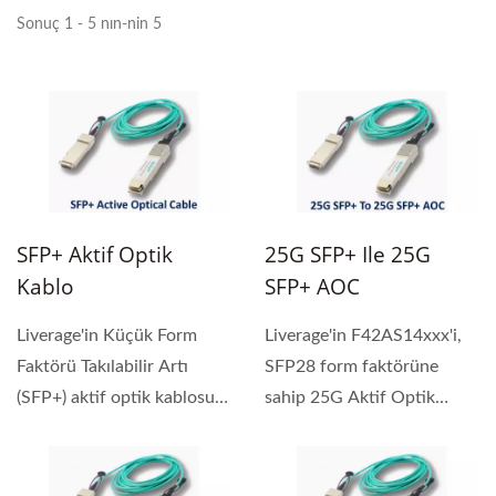
Sonuç 1 - 5 nın-nin 5
SFP+ Aktif Optik
25G SFP+ Ile 25G
Kablo
SFP+ AOC
Liverage'in Küçük Form
Liverage'in F42AS14xxx'i,
Faktörü Takılabilir Artı
SFP28 form faktörüne
(SFP+) aktif optik kablosu
sahip 25G Aktif Optik
(AOC), çift...
Kablo (AOC) doğrudan...