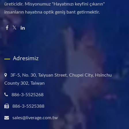
üreticidir. Misyonumuz "Hayatınızı keyfini çıkarın"
insanların hayatına optik geniş bant getirmektir.
Adresimiz
3F-5, No. 30, Taiyuan Street, Chupei City, Hsinchu
County 302, Taiwan
886-3-5525268
886-3-5525388
sales@liverage.com.tw