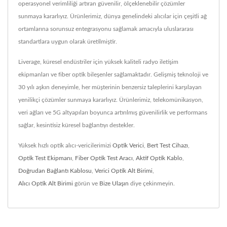
operasyonel verimliliği artıran güvenilir, ölçeklenebilir çözümler
sunmaya kararlıyız. Ürünlerimiz, dünya genelindeki alıcılar için çeşitli ağ
ortamlarına sorunsuz entegrasyonu sağlamak amacıyla uluslararası
standartlara uygun olarak üretilmiştir.
Liverage, küresel endüstriler için yüksek kaliteli radyo iletişim
ekipmanları ve fiber optik bileşenler sağlamaktadır. Gelişmiş teknoloji ve
30 yılı aşkın deneyimle, her müşterinin benzersiz taleplerini karşılayan
yenilikçi çözümler sunmaya kararlıyız. Ürünlerimiz, telekomünikasyon,
veri ağları ve 5G altyapıları boyunca artırılmış güvenilirlik ve performans
sağlar, kesintisiz küresel bağlantıyı destekler.
Yüksek hızlı optik alıcı-vericilerimizi
Optik Verici
,
Bert Test Cihazı
,
Optik Test Ekipmanı
,
Fiber Optik Test Aracı
,
Aktif Optik Kablo
,
Doğrudan Bağlantı Kablosu
,
Verici Optik Alt Birimi
,
Alıcı Optik Alt Birimi
görün ve
Bize Ulaşın
diye çekinmeyin.