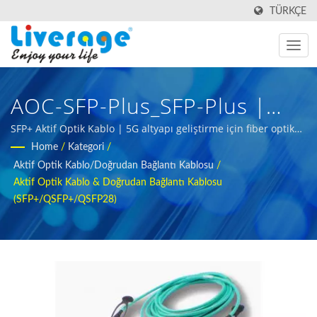
TÜRKÇE
AOC-SFP-Plus_SFP-Plus |
Küresel Iletişim Ağları Için
SFP+ Aktif Optik Kablo | 5G altyapı geliştirme için fiber optik
test araçları
Home
/
Kategori
/
SPF Ve QSPF Modülleri
Aktif Optik Kablo/Doğrudan Bağlantı Kablosu
/
Aktif Optik Kablo & Doğrudan Bağlantı Kablosu
(SFP+/QSFP+/QSFP28)