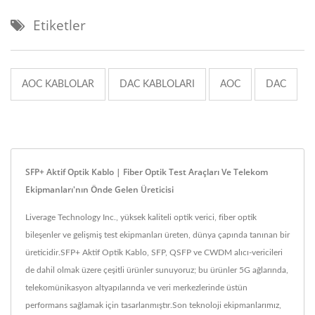
Etiketler
AOC KABLOLAR
DAC KABLOLARI
AOC
DAC
SFP+ Aktif Optik Kablo | Fiber Optik Test Araçları Ve Telekom
Ekipmanları'nın Önde Gelen Üreticisi
Liverage Technology Inc., yüksek kaliteli optik verici, fiber optik
bileşenler ve gelişmiş test ekipmanları üreten, dünya çapında tanınan bir
üreticidir.SFP+ Aktif Optik Kablo, SFP, QSFP ve CWDM alıcı-vericileri
de dahil olmak üzere çeşitli ürünler sunuyoruz; bu ürünler 5G ağlarında,
telekomünikasyon altyapılarında ve veri merkezlerinde üstün
performans sağlamak için tasarlanmıştır.Son teknoloji ekipmanlarımız,