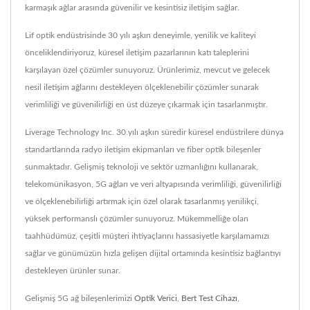
karmaşık ağlar arasında güvenilir ve kesintisiz iletişim sağlar.
Lif optik endüstrisinde 30 yılı aşkın deneyimle, yenilik ve kaliteyi
önceliklendiriyoruz, küresel iletişim pazarlarının katı taleplerini
karşılayan özel çözümler sunuyoruz. Ürünlerimiz, mevcut ve gelecek
nesil iletişim ağlarını destekleyen ölçeklenebilir çözümler sunarak
verimliliği ve güvenilirliği en üst düzeye çıkarmak için tasarlanmıştır.
Liverage Technology Inc. 30 yılı aşkın süredir küresel endüstrilere dünya
standartlarında radyo iletişim ekipmanları ve fiber optik bileşenler
sunmaktadır. Gelişmiş teknoloji ve sektör uzmanlığını kullanarak,
telekomünikasyon, 5G ağları ve veri altyapısında verimliliği, güvenilirliği
ve ölçeklenebilirliği artırmak için özel olarak tasarlanmış yenilikçi,
yüksek performanslı çözümler sunuyoruz. Mükemmelliğe olan
taahhüdümüz, çeşitli müşteri ihtiyaçlarını hassasiyetle karşılamamızı
sağlar ve günümüzün hızla gelişen dijital ortamında kesintisiz bağlantıyı
destekleyen ürünler sunar.
Gelişmiş 5G ağ bileşenlerimizi
Optik Verici
,
Bert Test Cihazı
,