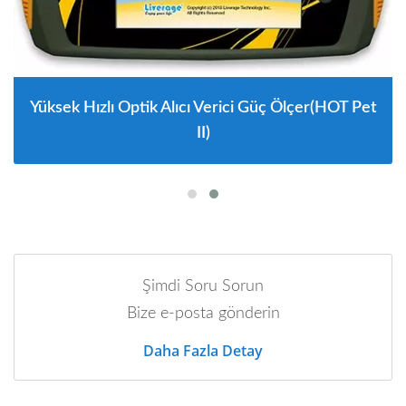
Yüksek Hızlı Optik Alıcı Verici Güç Ölçer(HOT Pet
II)
Şimdi Soru Sorun
Bize e-posta gönderin
Daha Fazla Detay