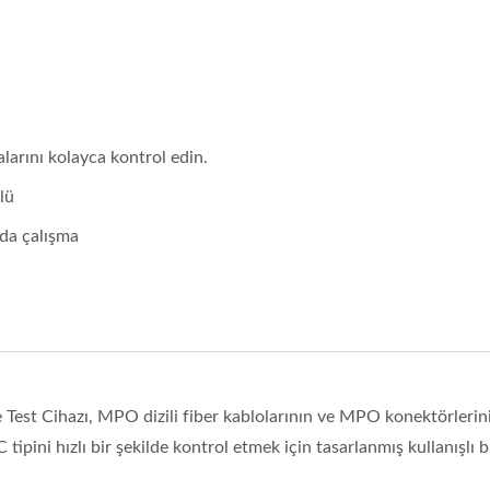
larını kolayca kontrol edin.
lü
da çalışma
k Hızlı Optik Alıcı Verici
Ibert X1 Mini
üç Ölçer(HOT Pet II)
Test Cihazı, MPO dizili fiber kablolarının ve MPO konektörlerin
ini hızlı bir şekilde kontrol etmek için tasarlanmış kullanışlı b