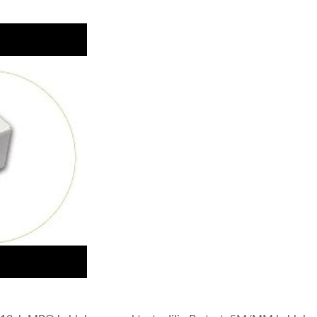
olarite Test Cihazı. MPO Polarite Test Cihazı, MPO dizili fiber k