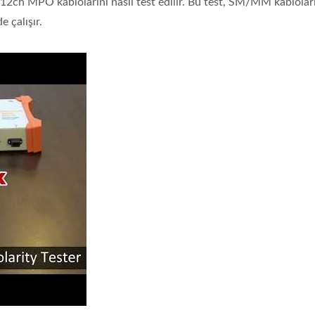
12ch MPO kablolarını nasıl test edilir. Bu test, SM/MM kablolar
 çalışır.
ve MPO Polarite Test Cihazı ile 8&12ch MPO kablolarını nasıl test