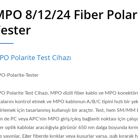
PO 8/12/24 Fiber Polar
ester
PO Polarite Test Cihazı
O-Polarite-Tester
O Polarite Test Cihazı, MPO dizili fiber kablo ve MPO konektö
talarını kontrol etmek ve MPO kablonun A/B/C tipini hızlı bir şek
irlemek için tasarlanmış kullanışlı bir araçtır. Test, hem SM/MM
m de PC veya APC'nin MPO giriş/çıkış bağlantı noktası için çalış
er optik kablolar aracılığıyla görünür 650 nm dalga boyunda kırmı
ğı yayınlar. Eğer fiberde kırıklar veya kusurlar varsa, ışığı kırarak h