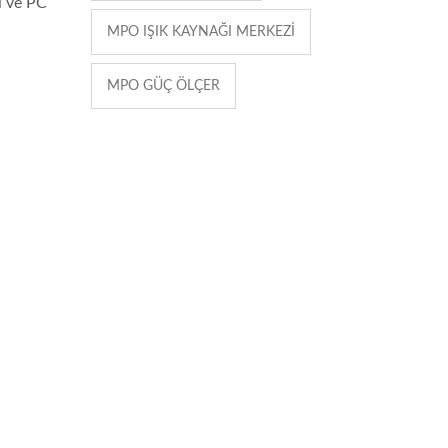
ı ve PC
MPO IŞIK KAYNAĞI MERKEZI
MPO GÜÇ ÖLÇER
 edilir. Bu test, SM/MM kabloları ve PC veya APC'nin MPO giriş/ç