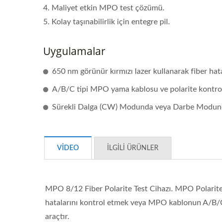
4. Maliyet etkin MPO test çözümü.
5. Kolay taşınabilirlik için entegre pil.
Uygulamalar
650 nm görünür kırmızı lazer kullanarak fiber hata
A/B/C tipi MPO yama kablosu ve polarite kontro
Sürekli Dalga (CW) Modunda veya Darbe Modun
Ibert X1 Mini
Yükse
G
VIDEO
İLGILI ÜRÜNLER
MPO 8/12 Fiber Polarite Test Cihazı. MPO Polarite 
hatalarını kontrol etmek veya MPO kablonun A/B/C tip
araçtır.