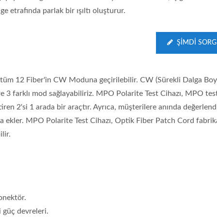
ge etrafında parlak bir ışıltı oluşturur.
ŞIMDI SOR
çin tüm 12 Fiber'in CW Moduna geçirilebilir. CW (Sürekli Dalga Boy
3 farklı mod sağlayabiliriz. MPO Polarite Test Cihazı, MPO tes
tiren 2'si 1 arada bir araçtır. Ayrıca, müşterilere anında değerlen
da ekler. MPO Polarite Test Cihazı, Optik Fiber Patch Cord fabrik
lir.
onektör.
i güç devreleri.