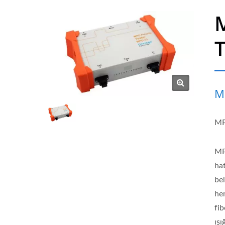
M
T
M
MP
MP
ha
bel
he
fib
ışı