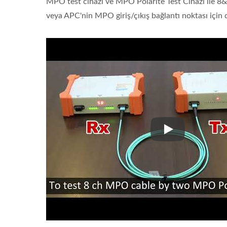
MPO test cihazı ve MPO Polarite Test Cihazı ile 8&
veya APC'nin MPO giriş/çıkış bağlantı noktası için de
MPO test cihazı 