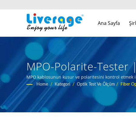
Ana Sayfa
Şi
MPO-Polarite-Tester |
Modülleri
MPO kablosunun kusur ve polaritesini kontrol etmek içi
Home
/
Kategori
/
Optik Test Ve Ölçüm
/
Fiber Op