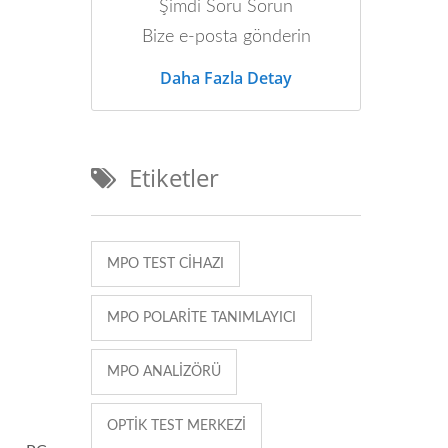
Şimdi Soru Sorun
Bize e-posta gönderin
Daha Fazla Detay
Etiketler
ablolarının ve MPO konektörlerinin hatalarını kontrol etmek veya 
MPO TEST CIHAZI
MPO POLARITE TANIMLAYICI
MPO ANALIZÖRÜ
OPTIK TEST MERKEZI