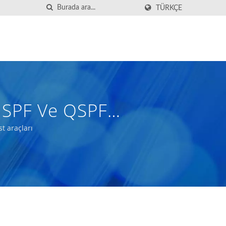
TÜRKÇE
n SPF Ve QSPF
t araçları