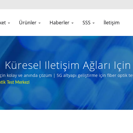
rket
Ürünler
Haberler
SSS
İletişim
 Küresel Iletişim Ağları Içi
n kolay ve anında çözüm | 5G altyapı geliştirme için fiber optik tes
tik Test Merkezi