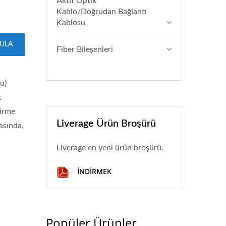
Aktif Optik
Kablo/Doğrudan Bağlantı
Kablosu
GULA
Fiber Bileşenleri
u)
t
dirme
Liverage Ürün Broşürü
asında,
Liverage en yeni ürün broşürü.
İNDIRMEK
Popüler Ürünler