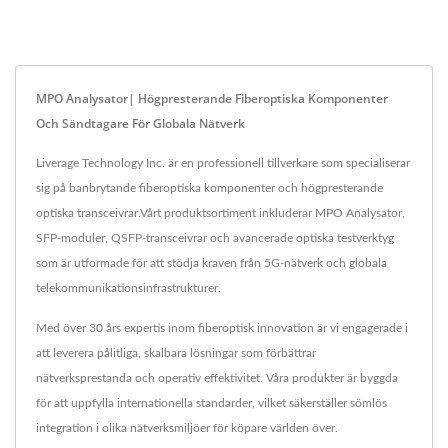
MPO Analysator| Högpresterande Fiberoptiska Komponenter
Och Sändtagare För Globala Nätverk
Liverage Technology Inc. är en professionell tillverkare som specialiserar
sig på banbrytande fiberoptiska komponenter och högpresterande
optiska transceivrar.Vårt produktsortiment inkluderar MPO Analysator,
SFP-moduler, QSFP-transceivrar och avancerade optiska testverktyg
som är utformade för att stödja kraven från 5G-nätverk och globala
telekommunikationsinfrastrukturer.
Med över 30 års expertis inom fiberoptisk innovation är vi engagerade i
att leverera pålitliga, skalbara lösningar som förbättrar
nätverksprestanda och operativ effektivitet. Våra produkter är byggda
för att uppfylla internationella standarder, vilket säkerställer sömlös
integration i olika nätverksmiljöer för köpare världen över.