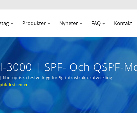
etag
Produkter
Nyheter
FAQ
Kontakt
H-3000 | SPF- Och QSPF-Mo
erk
 fiberoptiska testverktyg för 5g-infrastrukturutveckling
ptik Testcenter