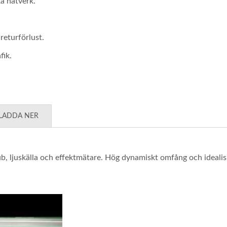
a nätverk.
returförlust.
fik.
LADDA NER
ög Hastighet Optisk
Ibert X1 Mini
Transceiver
b, ljuskälla och effektmätare. Hög dynamiskt omfång och idealis
ektmätare(HOT Pet II)