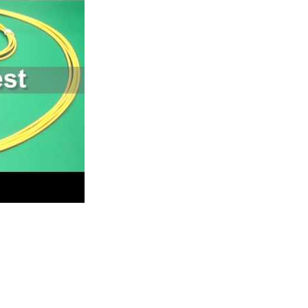
k testhub. OTH 3000, optisk testhub, ljuskälla och effektmätare