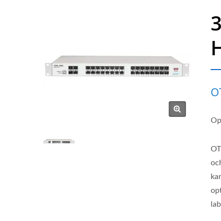
3
O
Op
OT
oc
kan
op
la