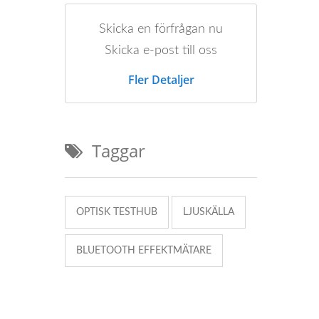
Skicka en förfrågan nu
Skicka e-post till oss
Fler Detaljer
. Hög dynamiskt omfång och idealisk för testlösningar för passi
Taggar
OPTISK TESTHUB
LJUSKÄLLA
BLUETOOTH EFFEKTMÄTARE