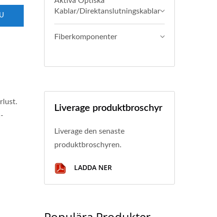
Aktiva Optiska
Kablar/direktanslutningskablar
U
Fiberkomponenter
rlust.
Liverage produktbroschyr
-
Liverage den senaste
produktbroschyren.
LADDA NER
Populära Produkter