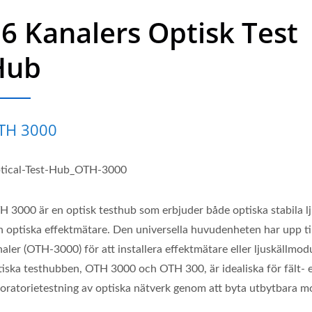
6 Kanalers Optisk Test
Hub
TH 3000
tical-Test-Hub_OTH-3000
H 3000 är en optisk testhub som erbjuder både optiska stabila lj
h optiska effektmätare. Den universella huvudenheten har upp ti
aler (OTH-3000) för att installera effektmätare eller ljuskällmod
tiska testhubben, OTH 3000 och OTH 300, är idealiska för fält- e
boratorietestning av optiska nätverk genom att byta utbytbara m