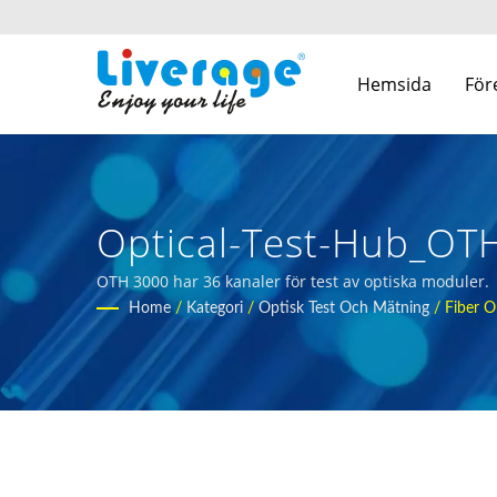
Hemsida
För
Optical-Test-Hub_OT
Kommunikationsnätv
OTH 3000 har 36 kanaler för test av optiska moduler. |
Home
/
Kategori
/
Optisk Test Och Mätning
/
Fiber O