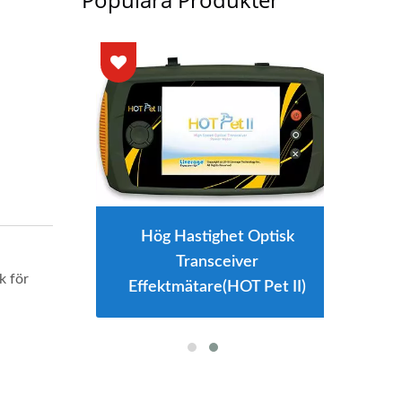
Hög Hastighet Optisk
Transceiver
k för
Effektmätare(HOT Pet II)