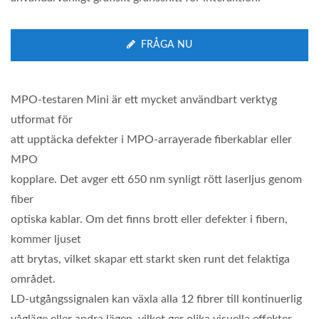
FRÅGA NU
MPO-testaren Mini är ett mycket användbart verktyg
utformat för
att upptäcka defekter i MPO-arrayerade fiberkablar eller
MPO
kopplare. Det avger ett 650 nm synligt rött laserljus genom
fiber
optiska kablar. Om det finns brott eller defekter i fibern,
kommer ljuset
att brytas, vilket skapar ett starkt sken runt det felaktiga
området.
LD-utgångssignalen kan växla alla 12 fibrer till kontinuerlig
vågläge eller andra lägen, vilket ger olika visuella effekter.