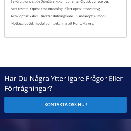
Se våra avancerade 5g-nätverkskomponenter
Optisk transceiver
,
Bert-testare
,
Optisk testutrustning
,
Fiber optisk testverktyg
,
Aktiv optisk kabel
,
Direktanslutningskabel
,
Sändaroptisk modul
,
Mottagaroptisk modul
och tveka inte att
Kontakta oss
.
Har Du Några Ytterligare Frågor Eller
Förfrågningar?
KONTAKTA OSS NU!!