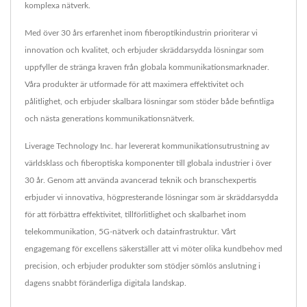
komplexa nätverk.
Med över 30 års erfarenhet inom fiberoptikindustrin prioriterar vi
innovation och kvalitet, och erbjuder skräddarsydda lösningar som
uppfyller de stränga kraven från globala kommunikationsmarknader.
Våra produkter är utformade för att maximera effektivitet och
pålitlighet, och erbjuder skalbara lösningar som stöder både befintliga
och nästa generations kommunikationsnätverk.
Liverage Technology Inc. har levererat kommunikationsutrustning av
världsklass och fiberoptiska komponenter till globala industrier i över
30 år. Genom att använda avancerad teknik och branschexpertis
erbjuder vi innovativa, högpresterande lösningar som är skräddarsydda
för att förbättra effektivitet, tillförlitlighet och skalbarhet inom
telekommunikation, 5G-nätverk och datainfrastruktur. Vårt
engagemang för excellens säkerställer att vi möter olika kundbehov med
precision, och erbjuder produkter som stödjer sömlös anslutning i
dagens snabbt föränderliga digitala landskap.