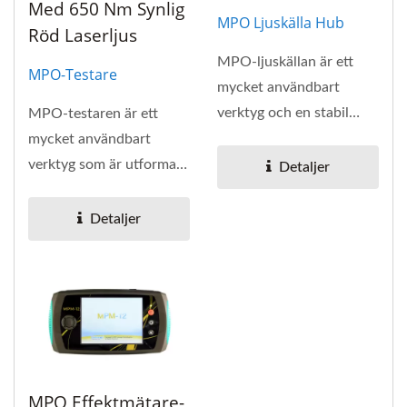
Med 650 Nm Synlig
MPO Ljuskälla Hub
Röd Laserljus
MPO-ljuskällan är ett
MPO-Testare
mycket användbart
verktyg och en stabil
MPO-testaren är ett
ljuskälla som är
mycket användbart
utformad...
verktyg som är utformat
Detaljer
för att kontrollera
defekterna...
Detaljer
MPO Effektmätare-