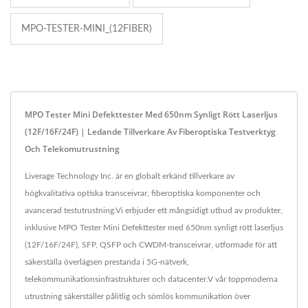
MPO-TESTER-MINI_(12FIBER)
MPO Tester Mini Defekttester Med 650nm Synligt Rött Laserljus
(12F/16F/24F) | Ledande Tillverkare Av Fiberoptiska Testverktyg
Och Telekomutrustning
Liverage Technology Inc. är en globalt erkänd tillverkare av
högkvalitativa optiska transceivrar, fiberoptiska komponenter och
avancerad testutrustning.Vi erbjuder ett mångsidigt utbud av produkter,
inklusive MPO Tester Mini Defekttester med 650nm synligt rött laserljus
(12F/16F/24F), SFP, QSFP och CWDM-transceivrar, utformade för att
säkerställa överlägsen prestanda i 5G-nätverk,
telekommunikationsinfrastrukturer och datacenter.V vår toppmoderna
utrustning säkerställer pålitlig och sömlös kommunikation över