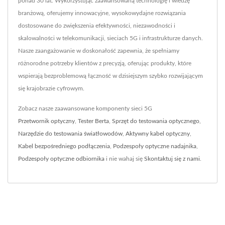
ponad 30 lat. Wykorzystując zaawansowaną technologię i wiedzę
branżową, oferujemy innowacyjne, wysokowydajne rozwiązania
dostosowane do zwiększenia efektywności, niezawodności i
skalowalności w telekomunikacji, sieciach 5G i infrastrukturze danych.
Nasze zaangażowanie w doskonałość zapewnia, że spełniamy
różnorodne potrzeby klientów z precyzją, oferując produkty, które
wspierają bezproblemową łączność w dzisiejszym szybko rozwijającym
się krajobrazie cyfrowym.
Zobacz nasze zaawansowane komponenty sieci 5G
Przetwornik optyczny
,
Tester Berta
,
Sprzęt do testowania optycznego
,
Narzędzie do testowania światłowodów
,
Aktywny kabel optyczny
,
Kabel bezpośredniego podłączenia
,
Podzespoły optyczne nadajnika
,
Podzespoły optyczne odbiornika
i nie wahaj się
Skontaktuj się z nami
.