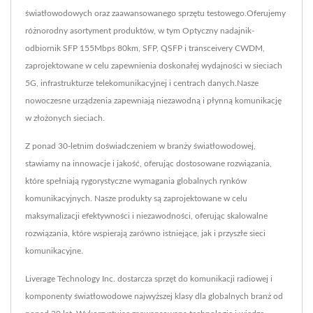
światłowodowych oraz zaawansowanego sprzętu testowego.Oferujemy
różnorodny asortyment produktów, w tym Optyczny nadajnik-
odbiornik SFP 155Mbps 80km, SFP, QSFP i transceivery CWDM,
zaprojektowane w celu zapewnienia doskonałej wydajności w sieciach
5G, infrastrukturze telekomunikacyjnej i centrach danych.Nasze
nowoczesne urządzenia zapewniają niezawodną i płynną komunikację
w złożonych sieciach.
Z ponad 30-letnim doświadczeniem w branży światłowodowej,
stawiamy na innowacje i jakość, oferując dostosowane rozwiązania,
które spełniają rygorystyczne wymagania globalnych rynków
komunikacyjnych. Nasze produkty są zaprojektowane w celu
maksymalizacji efektywności i niezawodności, oferując skalowalne
rozwiązania, które wspierają zarówno istniejące, jak i przyszłe sieci
komunikacyjne.
Liverage Technology Inc. dostarcza sprzęt do komunikacji radiowej i
komponenty światłowodowe najwyższej klasy dla globalnych branż od