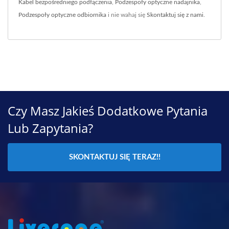
Kabel bezpośredniego podłączenia
,
Podzespoły optyczne nadajnika
,
Podzespoły optyczne odbiornika
i nie wahaj się
Skontaktuj się z nami
.
Czy Masz Jakieś Dodatkowe Pytania
Lub Zapytania?
SKONTAKTUJ SIĘ TERAZ!!