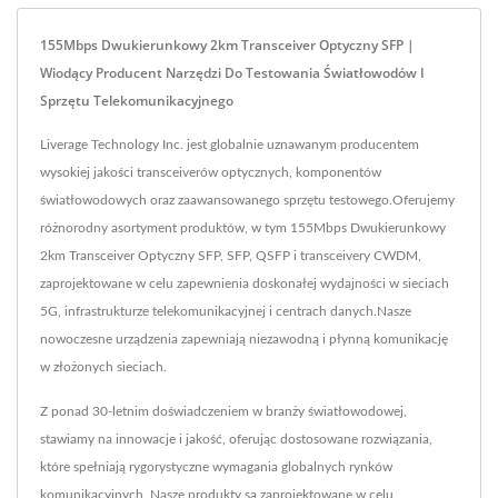
155Mbps Dwukierunkowy 2km Transceiver Optyczny SFP |
Wiodący Producent Narzędzi Do Testowania Światłowodów I
Sprzętu Telekomunikacyjnego
Liverage Technology Inc. jest globalnie uznawanym producentem
wysokiej jakości transceiverów optycznych, komponentów
światłowodowych oraz zaawansowanego sprzętu testowego.Oferujemy
różnorodny asortyment produktów, w tym 155Mbps Dwukierunkowy
2km Transceiver Optyczny SFP, SFP, QSFP i transceivery CWDM,
zaprojektowane w celu zapewnienia doskonałej wydajności w sieciach
5G, infrastrukturze telekomunikacyjnej i centrach danych.Nasze
nowoczesne urządzenia zapewniają niezawodną i płynną komunikację
w złożonych sieciach.
Z ponad 30-letnim doświadczeniem w branży światłowodowej,
stawiamy na innowacje i jakość, oferując dostosowane rozwiązania,
które spełniają rygorystyczne wymagania globalnych rynków
komunikacyjnych. Nasze produkty są zaprojektowane w celu