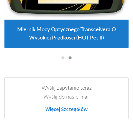
Miernik Mocy Optycznego Transceivera O
Wysokiej Prędkości (HOT Pet II)
Wyślij zapytanie teraz
Wyślij do nas e-mail
Więcej Szczegółów