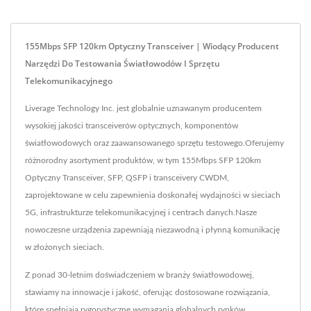
155Mbps SFP 120km Optyczny Transceiver | Wiodący Producent
Narzędzi Do Testowania Światłowodów I Sprzętu
Telekomunikacyjnego
Liverage Technology Inc. jest globalnie uznawanym producentem
wysokiej jakości transceiverów optycznych, komponentów
światłowodowych oraz zaawansowanego sprzętu testowego.Oferujemy
różnorodny asortyment produktów, w tym 155Mbps SFP 120km
Optyczny Transceiver, SFP, QSFP i transceivery CWDM,
zaprojektowane w celu zapewnienia doskonałej wydajności w sieciach
5G, infrastrukturze telekomunikacyjnej i centrach danych.Nasze
nowoczesne urządzenia zapewniają niezawodną i płynną komunikację
w złożonych sieciach.
Z ponad 30-letnim doświadczeniem w branży światłowodowej,
stawiamy na innowacje i jakość, oferując dostosowane rozwiązania,
które spełniają rygorystyczne wymagania globalnych rynków