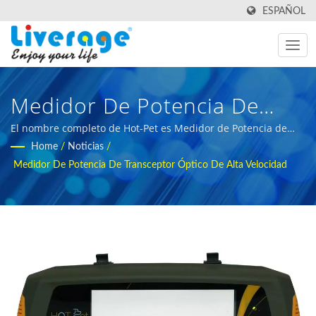
ESPAÑOL
Medidor De Potencia De
Transceptor Óptico De Alta
El nombre completo de Hot-Pet es Medidor de Potencia de
Transceptor Óptico de Alta Velocidad. | herramientas
Home
/
Noticias
/
Velocidad | Transceptores
innovadoras de prueba de fibra óptica para centros de datos
Medidor De Potencia De Transceptor Óptico De Alta Velocidad
Ópticos Para Redes 5g Y De
Telecomunicaciones