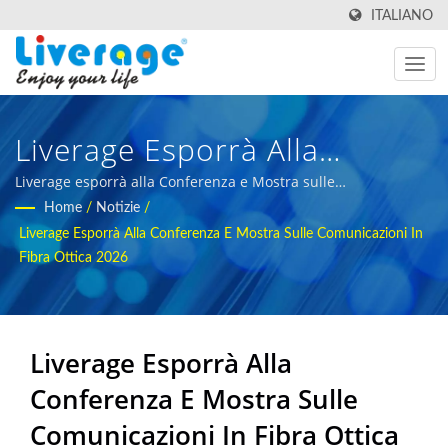
ITALIANO
Liverage Esporrà Alla
Conferenza E Mostra Sulle
Liverage esporrà alla Conferenza e Mostra sulle
Comunicazioni in Fibra Ottica 2026 | strumenti innovativi per
Home
/
Notizie
/
Comunicazioni In Fibra
il test della fibra ottica per i data center
Liverage Esporrà Alla Conferenza E Mostra Sulle Comunicazioni In
Ottica 2026 | Trasmettitori
Fibra Ottica 2026
Ottici Per Reti 5g E
Telecomunicazioni
Liverage Esporrà Alla
Conferenza E Mostra Sulle
Comunicazioni In Fibra Ottica