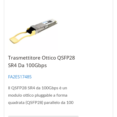
Trasmettitore Ottico QSFP28
SR4 Da 100Gbps
FA2ES17485
Il QSFP28 SR4 da 100Gbps è un
modulo ottico pluggable a forma
quadrata (QSFP28) parallelo da 100
Gbps. Questo modulo offre densità di