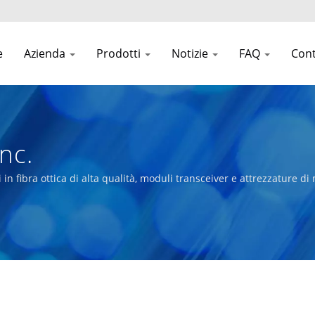
e
Azienda
Prodotti
Notizie
FAQ
Cont
nc.
 fibra ottica di alta qualità, moduli transceiver e attrezzature di 
ersone.