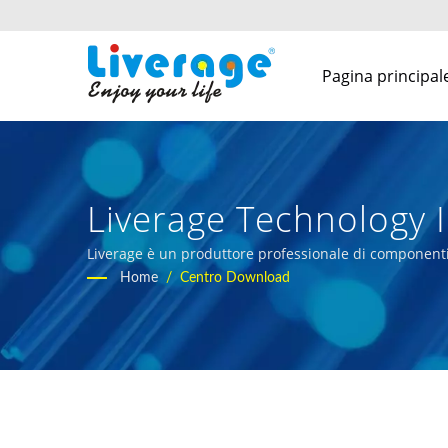
Pagina principal
Liverage Technology I
Liverage è un produttore professionale di componenti in
portare la larghezza di banda ottica nella vita delle p
Home
/
Centro Download