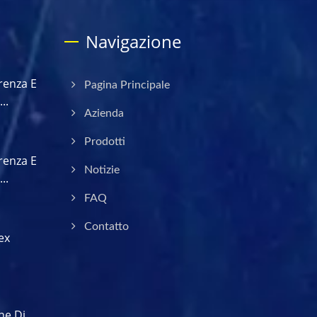
Navigazione
renza E
Pagina Principale
..
Azienda
Prodotti
renza E
Notizie
..
FAQ
Contatto
ex
ne Di