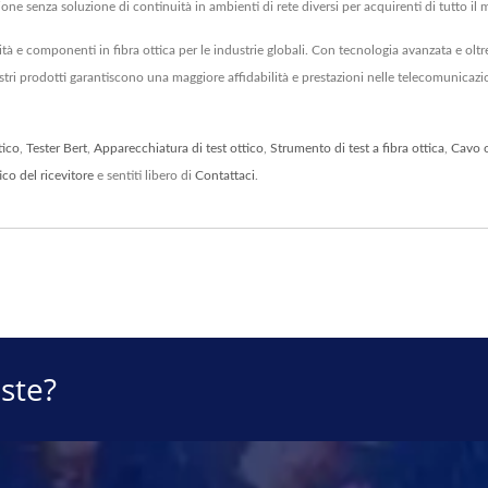
one senza soluzione di continuità in ambienti di rete diversi per acquirenti di tutto il
ità e componenti in fibra ottica per le industrie globali. Con tecnologia avanzata e oltr
stri prodotti garantiscono una maggiore affidabilità e prestazioni nelle telecomunicazio
tico
,
Tester Bert
,
Apparecchiatura di test ottico
,
Strumento di test a fibra ottica
,
Cavo o
o del ricevitore
e sentiti libero di
Contattaci
.
ste?