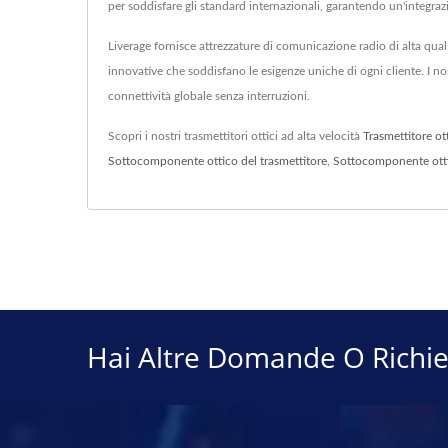
per soddisfare gli standard internazionali, garantendo un'integrazi
Liverage fornisce attrezzature di comunicazione radio di alta qual
innovative che soddisfano le esigenze uniche di ogni cliente. I no
connettività globale senza interruzioni.
Scopri i nostri trasmettitori ottici ad alta velocità
Trasmettitore ot
Sottocomponente ottico del trasmettitore
,
Sottocomponente ottic
Hai Altre Domande O Richie