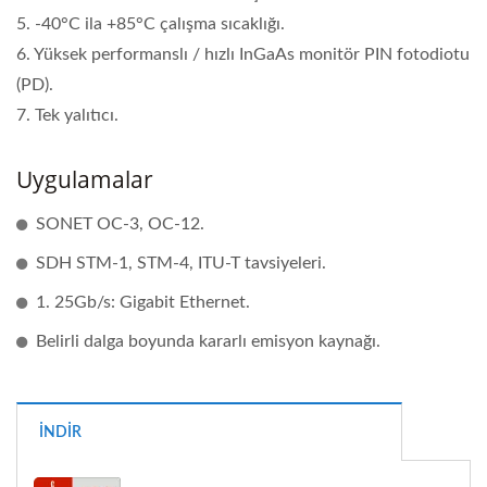
5. -40°C ila +85°C çalışma sıcaklığı.
6. Yüksek performanslı / hızlı InGaAs monitör PIN fotodiotu
(PD).
7. Tek yalıtıcı.
Uygulamalar
SONET OC-3, OC-12.
SDH STM-1, STM-4, ITU-T tavsiyeleri.
1. 25Gb/s: Gigabit Ethernet.
Belirli dalga boyunda kararlı emisyon kaynağı.
İNDIR