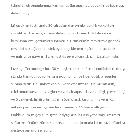
teknoloji ekipmanlarımız, karmaşık ağlar arasında güvenilir ve kesintisiz
iletişim sağlar.
Lif optik endüstrisinde 30 yılı aşkın deneyimle, yenilik ve kaliteyi
önceliklendiriyoruz, küresel iletişim pazarlarının katı taleplerini
karşılayan özel çözümler sunuyoruz. Ürünlerimiz, mevcut ve gelecek
nesil iletişim ağlarını destekleyen ölçeklenebilir çözümler sunarak
verimliliği ve güvenilirliği en üst düzeye çıkarmak için tasarlanmıştır.
Liverage Technology Inc. 30 yılı aşkın süredir küresel endüstrilere dünya
standartlarında radyo iletişim ekipmanları ve fiber optik bileşenler
sunmaktadır. Gelişmiş teknoloji ve sektör uzmanlığını kullanarak,
telekomünikasyon, 5G ağları ve veri altyapısında verimliliği, güvenilirliği
ve ölçeklenebilirliği artırmak için özel olarak tasarlanmış yenilikçi,
yüksek performanslı çözümler sunuyoruz. Mükemmelliğe olan
taahhüdümüz, çeşitli müşteri ihtiyaçlarını hassasiyetle karşılamamızı
sağlar ve günümüzün hızla gelişen dijital ortamında kesintisiz bağlantıyı
destekleyen ürünler sunar.