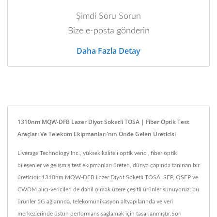
Şimdi Soru Sorun
Bize e-posta gönderin
Daha Fazla Detay
1310nm MQW-DFB Lazer Diyot Soketli TOSA | Fiber Optik Test
Araçları Ve Telekom Ekipmanları'nın Önde Gelen Üreticisi
Liverage Technology Inc., yüksek kaliteli optik verici, fiber optik
bileşenler ve gelişmiş test ekipmanları üreten, dünya çapında tanınan bir
üreticidir.1310nm MQW-DFB Lazer Diyot Soketli TOSA, SFP, QSFP ve
CWDM alıcı-vericileri de dahil olmak üzere çeşitli ürünler sunuyoruz; bu
ürünler 5G ağlarında, telekomünikasyon altyapılarında ve veri
merkezlerinde üstün performans sağlamak için tasarlanmıştır.Son