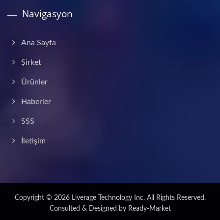
Navigasyon
Ana Sayfa
Şirket
Ürünler
Haberler
SSS
İletişim
Copyright © 2026
Liverage Technology Inc.
All Rights Reserved.
Consulted & Designed by
Ready-Market