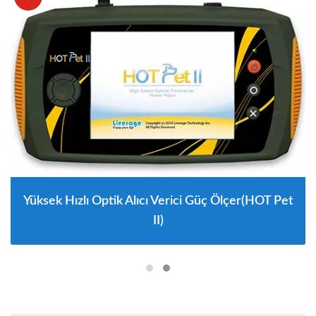
Yüksek Hızlı Optik Alıcı Verici Güç Ölçer(HOT Pet
II)