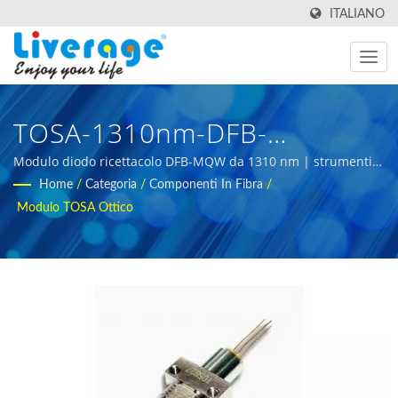
ITALIANO
TOSA-1310nm-DFB-
Ricettacolo | Moduli SPF E
Modulo diodo ricettacolo DFB-MQW da 1310 nm | strumenti
di test in fibra ottica per lo sviluppo dell'infrastruttura 5g
Home
/
Categoria
/
Componenti In Fibra
/
QSPF Per Reti Di
Modulo TOSA Ottico
Comunicazione Globali