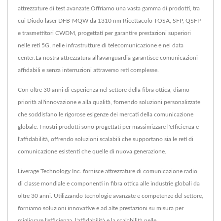
attrezzature di test avanzate.Offriamo una vasta gamma di prodotti, tra
cui Diodo laser DFB-MQW da 1310 nm Ricettacolo TOSA, SFP, QSFP
e trasmettitori CWDM, progettati per garantire prestazioni superiori
nelle reti 5G, nelle infrastrutture di telecomunicazione e nei data
center.La nostra attrezzatura all'avanguardia garantisce comunicazioni
affidabili e senza interruzioni attraverso reti complesse.
Con oltre 30 anni di esperienza nel settore della fibra ottica, diamo
priorità all'innovazione e alla qualità, fornendo soluzioni personalizzate
che soddisfano le rigorose esigenze dei mercati della comunicazione
globale. I nostri prodotti sono progettati per massimizzare l'efficienza e
l'affidabilità, offrendo soluzioni scalabili che supportano sia le reti di
comunicazione esistenti che quelle di nuova generazione.
Liverage Technology Inc. fornisce attrezzature di comunicazione radio
di classe mondiale e componenti in fibra ottica alle industrie globali da
oltre 30 anni. Utilizzando tecnologie avanzate e competenze del settore,
forniamo soluzioni innovative e ad alte prestazioni su misura per
migliorare l'efficienza, l'affidabilità e la scalabilità nelle