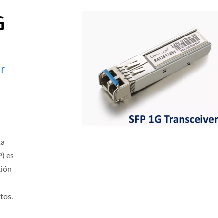
G
or
ta
) es
xión
tos.