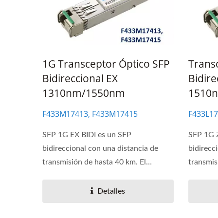
1G Transceptor Óptico SFP
Trans
Bidireccional EX
Bidire
1310nm/1550nm
1510
F433M17413, F433M17415
F433L17
SFP 1G EX BIDI es un SFP
SFP 1G 
bidireccional con una distancia de
bidirecc
transmisión de hasta 40 km. El
transmis
módulo...
módulo..
Detalles