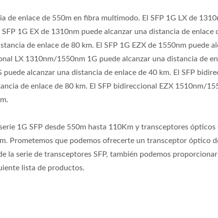
ia de enlace de 550m en fibra multimodo. El SFP 1G LX de 131
El SFP 1G EX de 1310nm puede alcanzar una distancia de enlace 
stancia de enlace de 80 km. El SFP 1G EZX de 1550nm puede al
cional LX 1310nm/1550nm 1G puede alcanzar una distancia de en
uede alcanzar una distancia de enlace de 40 km. El SFP bidire
didor De Potencia De
Ibert X1 Mini
ncia de enlace de 80 km. El SFP bidireccional EZX 1510nm/1
sceptor Óptico De Alta
km.
elocidad (HOT Pet II)
 serie 1G SFP desde 550m hasta 110Km y transceptores ópticos 
m. Prometemos que podemos ofrecerte un transceptor óptico de 
de la serie de transceptores SFP, también podemos proporcionar
uiente lista de productos.