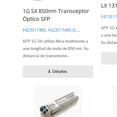
LX 13
1G SX 850nm Transceptor
F413S17
Óptico SFP
F413S27
SFP 1G L
F423S17485, F423S17485-D,
y una lo
F423S27485, F423S27485-D
SFP 1G SX utiliza fibra multimodo y
Su dista
una longitud de onda de 850 nm. Su
distancia de transmisión...
Detalles