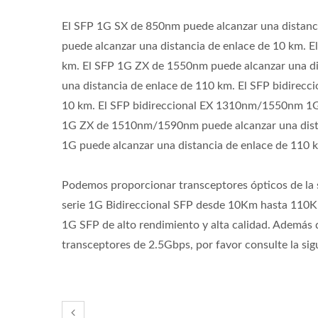
El SFP 1G SX de 850nm puede alcanzar una distanc
puede alcanzar una distancia de enlace de 10 km. 
km. El SFP 1G ZX de 1550nm puede alcanzar una di
una distancia de enlace de 110 km. El SFP bidirec
10 km. El SFP bidireccional EX 1310nm/1550nm 1G p
Ibert X1 Mini
Me
1G ZX de 1510nm/1590nm puede alcanzar una dista
Tran
1G puede alcanzar una distancia de enlace de 110 
V
Podemos proporcionar transceptores ópticos de la
serie 1G Bidireccional SFP desde 10Km hasta 110K
1G SFP de alto rendimiento y alta calidad. Además 
transceptores de 2.5Gbps, por favor consulte la sig