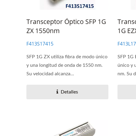
Transceptor Óptico SFP 1G
Trans
ZX 1550nm
1G EZ
F413S17415
F413L1
SFP 1G ZX utiliza fibra de modo único
SFP 1G E
y una longitud de onda de 1550 nm.
único y 
Su velocidad alcanza...
nm. Su d
Detalles