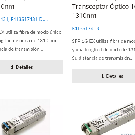
10nm
Transceptor Óptico 1
1310nm
431, F413S17431-D,
431, F413S27431-D
F413S17413
X utiliza fibra de modo único
ngitud de onda de 1310 nm.
SFP 1G EX utiliza fibra de mo
ncia de transmisión...
y una longitud de onda de 13
Su distancia de transmisión...
Detalles
Detalles