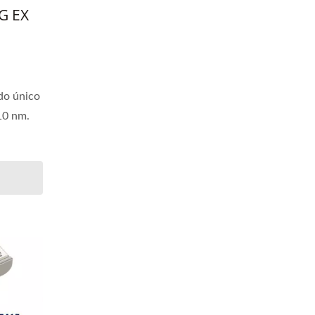
G EX
do único
10 nm.