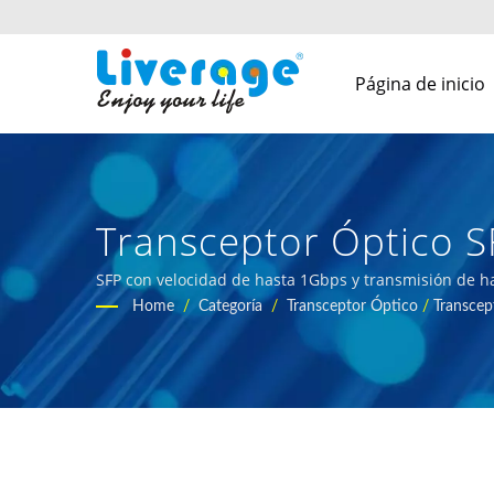
Página de inicio
Transceptor Óptico S
Pequeño | Transcepto
SFP con velocidad de hasta 1Gbps y transmisión de h
Home
/
Categoría
/
Transceptor Óptico
/
Transcep
Redes 5g