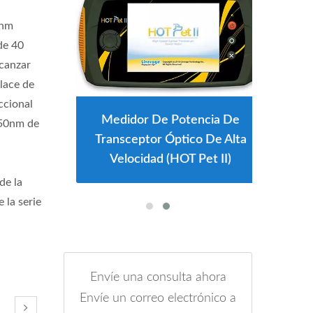
0nm
de 40
canzar
lace de
ccional
Medidor De Potencia De
550nm de
Transceptor Óptico De Alta
Velocidad (HOT Pet II)
de la
la serie
Envíe una consulta ahora
Envíe un correo electrónico a