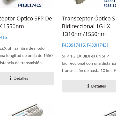
ceptor Óptico SFP De
Transceptor Óptico 
X 1550nm
Bidireccional 1G LX
1310nm/1550nm
7415
F433S17415, F433I17431
ZX utiliza fibra de modo
una longitud de onda de 1550
SFP 1G LX BIDI es un SFP
istancia de transmisión...
bidireccional con una distanc
transmisión de hasta 10 km. E
módulo...
Detalles
Detalles