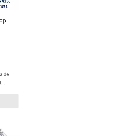
SFP
ia de
l