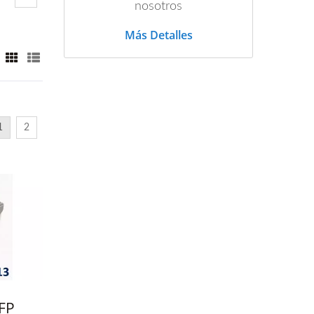
nosotros
Más Detalles
1
2
SFP