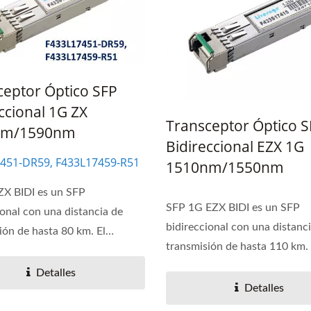
ceptor Óptico SFP
ccional 1G ZX
Transceptor Óptico 
nm/1590nm
Bidireccional EZX 1G
451-DR59, F433L17459-R51
1510nm/1550nm
ZX BIDI es un SFP
SFP 1G EZX BIDI es un SFP
ional con una distancia de
bidireccional con una distanc
ión de hasta 80 km. El
transmisión de hasta 110 km. 
.
módulo...
Detalles
Detalles