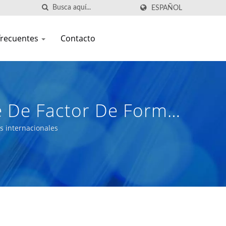
ESPAÑOL
frecuentes
Contacto
e De Factor De Forma
to Rendimiento Para
s internacionales