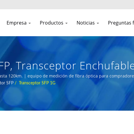
Empresa
Productos
Noticias
Preguntas 
FP, Transceptor Enchufabl
res De Fibra Óptica De Al
asta 120km. | equipo de medición de fibra óptica para compradore
tor SFP
/
Transceptor SFP 1G