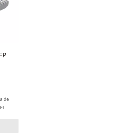
SFP
ia de
El