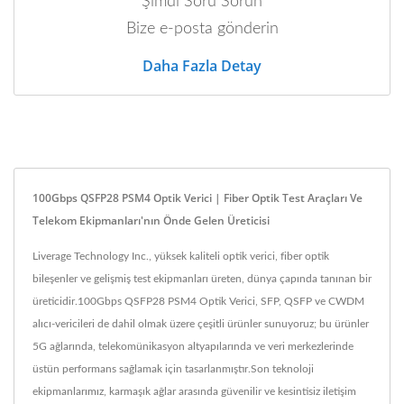
Şimdi Soru Sorun
Bize e-posta gönderin
Daha Fazla Detay
100Gbps QSFP28 PSM4 Optik Verici | Fiber Optik Test Araçları Ve
Telekom Ekipmanları'nın Önde Gelen Üreticisi
Liverage Technology Inc., yüksek kaliteli optik verici, fiber optik
bileşenler ve gelişmiş test ekipmanları üreten, dünya çapında tanınan bir
üreticidir.100Gbps QSFP28 PSM4 Optik Verici, SFP, QSFP ve CWDM
alıcı-vericileri de dahil olmak üzere çeşitli ürünler sunuyoruz; bu ürünler
5G ağlarında, telekomünikasyon altyapılarında ve veri merkezlerinde
üstün performans sağlamak için tasarlanmıştır.Son teknoloji
ekipmanlarımız, karmaşık ağlar arasında güvenilir ve kesintisiz iletişim