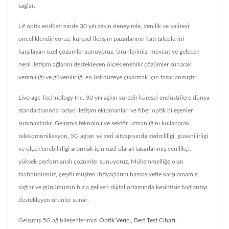
sağlar.
Lif optik endüstrisinde 30 yılı aşkın deneyimle, yenilik ve kaliteyi
önceliklendiriyoruz, küresel iletişim pazarlarının katı taleplerini
karşılayan özel çözümler sunuyoruz. Ürünlerimiz, mevcut ve gelecek
nesil iletişim ağlarını destekleyen ölçeklenebilir çözümler sunarak
verimliliği ve güvenilirliği en üst düzeye çıkarmak için tasarlanmıştır.
Liverage Technology Inc. 30 yılı aşkın süredir küresel endüstrilere dünya
standartlarında radyo iletişim ekipmanları ve fiber optik bileşenler
sunmaktadır. Gelişmiş teknoloji ve sektör uzmanlığını kullanarak,
telekomünikasyon, 5G ağları ve veri altyapısında verimliliği, güvenilirliği
ve ölçeklenebilirliği artırmak için özel olarak tasarlanmış yenilikçi,
yüksek performanslı çözümler sunuyoruz. Mükemmelliğe olan
taahhüdümüz, çeşitli müşteri ihtiyaçlarını hassasiyetle karşılamamızı
sağlar ve günümüzün hızla gelişen dijital ortamında kesintisiz bağlantıyı
destekleyen ürünler sunar.
Gelişmiş 5G ağ bileşenlerimizi
Optik Verici
,
Bert Test Cihazı
,