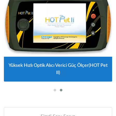
Yüksek Hızlı Optik Alıcı Verici Güç Ölçer(HOT Pet
II)