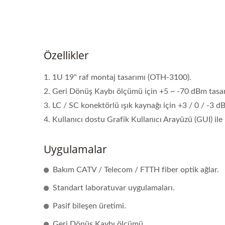
Özellikler
1. 1U 19" raf montaj tasarımı (OTH-3100).
2. Geri Dönüş Kaybı ölçümü için +5 ~ -70 dBm tasa
3. LC / SC konektörlü ışık kaynağı için +3 / 0 / -3 
4. Kullanıcı dostu Grafik Kullanıcı Arayüzü (GUI) ile
Uygulamalar
Bakım CATV / Telecom / FTTH fiber optik ağlar.
Standart laboratuvar uygulamaları.
Pasif bileşen üretimi.
Geri Dönüş Kaybı ölçümü.