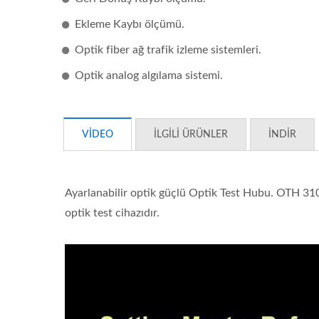
Ekleme Kaybı ölçümü.
Optik fiber ağ trafik izleme sistemleri.
Optik analog algılama sistemi.
VIDEO
İLGILI ÜRÜNLER
İNDIR
Ibert X1 Mini
Yükse
Ayarlanabilir optik güçlü Optik Test Hubu. OTH 3100
G
optik test cihazıdır.