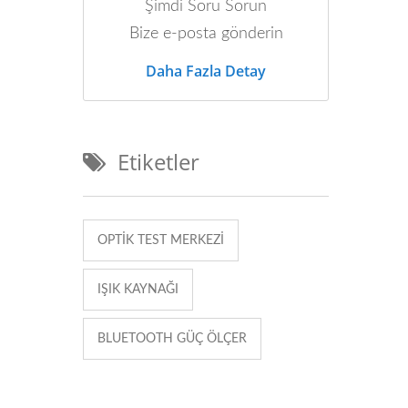
Şimdi Soru Sorun
Bize e-posta gönderin
Daha Fazla Detay
rı hem de optik güç ölçerler sağlayan bir optik test cihazıdır.
Etiketler
OPTIK TEST MERKEZI
IŞIK KAYNAĞI
BLUETOOTH GÜÇ ÖLÇER