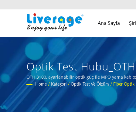
Ana Sayfa
Şi
Optik Test Hubu_OTH-3
Modülleri
OTH 3100, ayarlanabilir optik güç ile MPO yama kablosu 
Home
/
Kategori
/
Optik Test Ve Ölçüm
/
Fiber Optik 