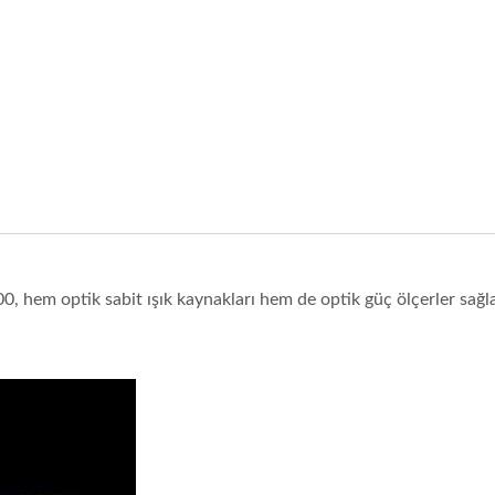
k Hızlı Optik Alıcı Verici
Ibert X1 Mini
, hem optik sabit ışık kaynakları hem de optik güç ölçerler sağl
üç Ölçer(HOT Pet II)