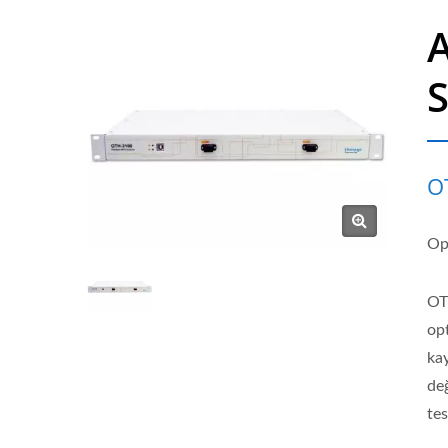
A
S
O
Op
OTH
op
kay
değ
tes