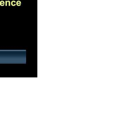
ik güçlü Optik Test Hubu. OTH 3100, hem optik sabit ışık kaynakla