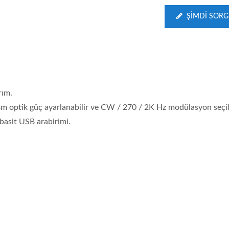
ŞIMDI SOR
rım.
dBm optik güç ayarlanabilir ve CW / 270 / 2K Hz modülasyon seçile
 basit USB arabirimi.