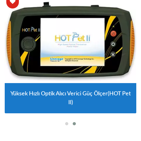
Yüksek Hızlı Optik Alıcı Verici Güç Ölçer(HOT Pet
II)