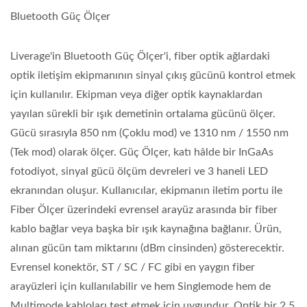
Bluetooth Güç Ölçer
Liverage'in Bluetooth Güç Ölçer'i, fiber optik ağlardaki
optik iletişim ekipmanının sinyal çıkış gücünü kontrol etmek
için kullanılır. Ekipman veya diğer optik kaynaklardan
yayılan sürekli bir ışık demetinin ortalama gücünü ölçer.
Gücü sırasıyla 850 nm (Çoklu mod) ve 1310 nm / 1550 nm
(Tek mod) olarak ölçer. Güç Ölçer, katı hâlde bir InGaAs
fotodiyot, sinyal gücü ölçüm devreleri ve 3 haneli LED
ekranından oluşur. Kullanıcılar, ekipmanın iletim portu ile
Fiber Ölçer üzerindeki evrensel arayüz arasında bir fiber
kablo bağlar veya başka bir ışık kaynağına bağlanır. Ürün,
alınan gücün tam miktarını (dBm cinsinden) gösterecektir.
Evrensel konektör, ST / SC / FC gibi en yaygın fiber
arayüzleri için kullanılabilir ve hem Singlemode hem de
Multimode kabloları test etmek için uygundur. Optik bir 2.5