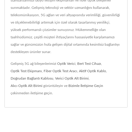
standartlarında radyo iletişim ekipmanları ve fiber optik bileşenler
sunmaktadır. Gelişmiş teknoloji ve sektör uzmanlığını kullanarak,
telekomünikasyon, 5G ağları ve veri altyapısında verimliliği, güvenilirliği
ve ölçeklenebilirliği artırmak için özel olarak tasarlanmış yenilikçi,
yüksek performanslı çözümler sunuyoruz. Mükemmelliğe olan
taahhüdümüz, çeşitli müşteri ihtiyaçlarını hassasiyetle karşılamamızı
sağlar ve günümüzün hızla gelişen dijital ortamında kesintisiz bağlantıyı
destekleyen ürünler sunar.
Gelişmiş 5G ağ bileşenlerimizi
Optik Verici
,
Bert Test Cihazı
,
Optik Test Ekipmanı
,
Fiber Optik Test Aracı
,
Aktif Optik Kablo
,
Doğrudan Bağlantı Kablosu
,
Verici Optik Alt Birimi
,
Alıcı Optik Alt Birimi
görüntüleyin ve
Bizimle İletişime Geçin
çekinmeden iletişime geçin.