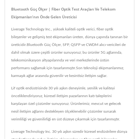
Bluetooth Güç Ölçer | Fiber Optik Test Araçları Ve Telekom
Ekipmanları'nın Önde Gelen Üreticisi
Liverage Technology Inc., yüksek kaliteli optik verici, fiber optik
bileşenler ve gelişmiş test ekipmanları üreten, dünya çapında tanınan bir
üreticidir.Bluetooth Güç Ölçer, SFP, QSFP ve CWDM alıcı-vericileri de
dahil olmak üzere çeşitli ürünler sunuyoruz; bu ürünler 5G ağlarında,
telekomünikasyon altyapılarında ve veri merkezlerinde üstün
performans sağlamak için tasarlanmıştır.Son teknoloji ekipmanlarımız,
karmaşık ağlar arasında güvenilir ve kesintisiz iletişim sağlar.
Lif optik endüstrisinde 30 yılı aşkın deneyimle, yenilik ve kaliteyi
önceliklendiriyoruz, küresel iletişim pazarlarının katı taleplerini
karşılayan özel çözümler sunuyoruz. Ürünlerimiz, mevcut ve gelecek
nesil iletişim ağlarını destekleyen ölçeklenebilir çözümler sunarak
verimliliği ve güvenilirliği en üst düzeye çıkarmak için tasarlanmıştır.
Liverage Technology Inc. 30 yılı aşkın süredir küresel endüstrilere dünya