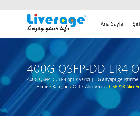
Ana Sayfa
Şi
400G QSFP-DD LR4 Opti
QSPF Modülleri
400G QSFP-DD LR4 optik verici | 5G altyapı geliştirme iç
Home
/
Kategori
/
Optik Alıcı-Verici
/
QSFP28 Alıcı-Ve