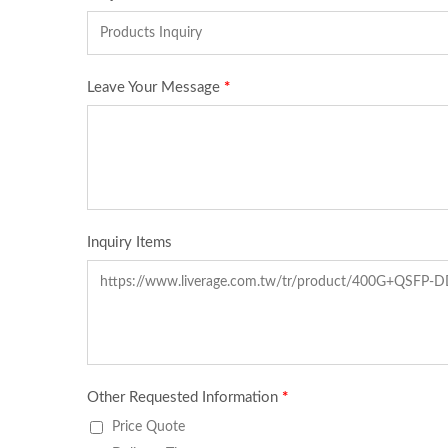
Ibert X1 Mini
Yükse