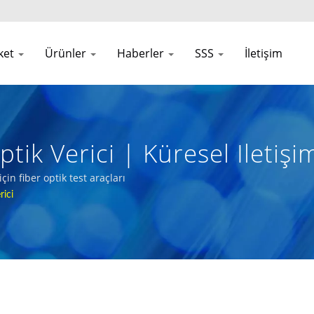
rket
Ürünler
Haberler
SSS
İletişim
k Verici | Küresel Iletişim
in fiber optik test araçları
rici