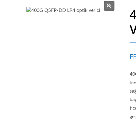
V
F
40
he
sa
ba
tic
geç