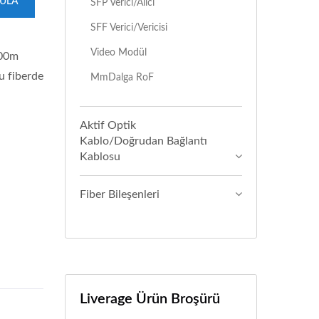
GULA
SFP Verici/alıcı
SFF Verici/vericisi
Video Modül
500m
u fiberde
MmDalga RoF
Aktif Optik
Kablo/Doğrudan Bağlantı
Kablosu
Fiber Bileşenleri
Liverage Ürün Broşürü