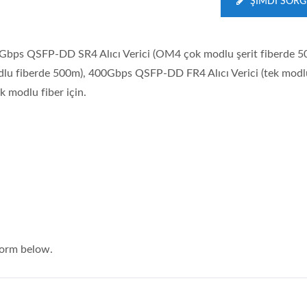
ŞIMDI SOR
400Gbps QSFP-DD SR4 Alıcı Verici (OM4 çok modlu şerit fiberde 
dlu fiberde 500m), 400Gbps QSFP-DD FR4 Alıcı Verici (tek modl
 modlu fiber için.