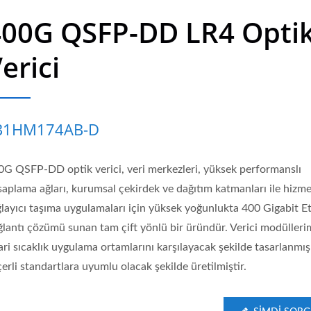
400G QSFP-DD LR4 Opti
erici
B1HM174AB-D
0G QSFP-DD optik verici, veri merkezleri, yüksek performanslı
saplama ağları, kurumsal çekirdek ve dağıtım katmanları ile hizm
ğlayıcı taşıma uygulamaları için yüksek yoğunlukta 400 Gigabit E
ğlantı çözümü sunan tam çift yönlü bir üründür. Verici modülleri
ari sıcaklık uygulama ortamlarını karşılayacak şekilde tasarlanmı
erli standartlara uyumlu olacak şekilde üretilmiştir.