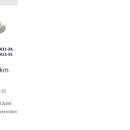
0km
-35
 Optik
üzerinden