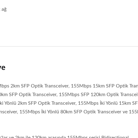
k ağ
ye
55Mbps 2km SFP Optik Transceiver, 155Mbps 15km SFP Optik Tran
km SFP Optik Transceiver, 155Mbps SFP 120km Optik Transcei
i Yönlü 2km SFP Optik Transceiver, 155Mbps İki Yönlü 15km S
nsceiver, 155Mbps İki Yönlü 80km SFP Optik Transceiver ve 155
'lar ve 2km ile 120km arasında 155Mbps serisi Bidirectional