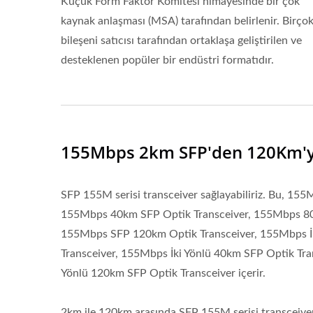
Küçük Form Faktör Komitesi himayesinde bir çok
kaynak anlaşması (MSA) tarafından belirlenir. Birço
bileşeni satıcısı tarafından ortaklaşa geliştirilen ve
desteklenen popüler bir endüstri formatıdır.
155Mbps 2km SFP'den 120Km'
SFP 155M serisi transceiver sağlayabiliriz. Bu, 1
155Mbps 40km SFP Optik Transceiver, 155Mbps 80
155Mbps SFP 120km Optik Transceiver, 155Mbps İk
Transceiver, 155Mbps İki Yönlü 40km SFP Optik Tra
Yönlü 120km SFP Optik Transceiver içerir.
2km ile 120km arasında SFP 155M serisi transceiver