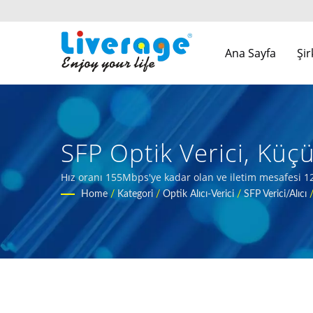
Ana Sayfa
Şi
SFP Optik Verici, Küçü
Yüksek Performanslı F
Hız oranı 155Mbps'ye kadar olan ve iletim mesafesi 120
Home
/
Kategori
/
Optik Alıcı-Verici
/
SFP Verici/alıcı