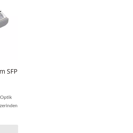
km SFP
 Optik
üzerinden