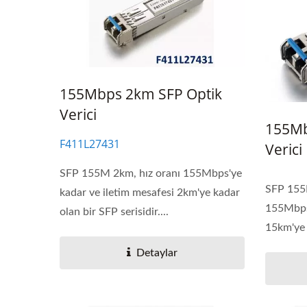
155Mbps 2km SFP Optik
Verici
155Mb
F411L27431
Verici
SFP 155M 2km, hız oranı 155Mbps'ye
SFP 155
kadar ve iletim mesafesi 2km'ye kadar
155Mbps'
olan bir SFP serisidir....
15km'ye k
Detaylar