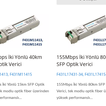
ps İki Yönlü 40km
155Mbps İki Yönlü 8
tik Verici
SFP Optik Verici
1413, F431M11415
F431L17431-34, F431L17415
 İki Yönlü 15km SFP Optik
155Mbps İki Yönlü 80km SFP
tek modlu optik fiber üzerinden
Verici, tek modlu optik fiber 
erformanslı...
yüksek performanslı...