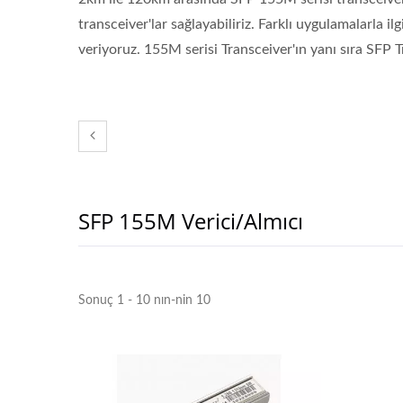
transceiver'lar sağlayabiliriz. Farklı uygulamalarla i
veriyoruz. 155M serisi Transceiver'ın yanı sıra SFP Tr
Ibert X1 Mini
Yükse
G
SFP 155M Verici/almıcı
Sonuç 1 - 10 nın-nin 10