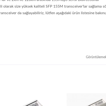
lgili olarak size yüksek kaliteli SFP 155M transceiver'lar sağlama s
ansceiver da sağlayabiliriz, lütfen aşağıdaki ürün listesine bakını
k Hızlı Optik Alıcı Verici
Ibert X1 Mini
üç Ölçer(HOT Pet II)
Görüntülemek