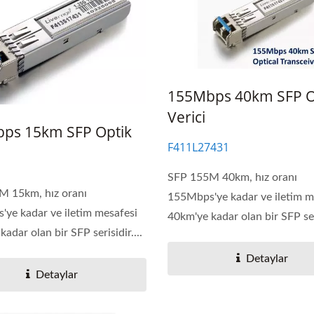
155Mbps 40km SFP O
Verici
ps 15km SFP Optik
F411L27431
SFP 155M 40km, hız oranı
M 15km, hız oranı
155Mbps'ye kadar ve iletim m
ye kadar ve iletim mesafesi
40km'ye kadar olan bir SFP seri
adar olan bir SFP serisidir....
Detaylar
Detaylar