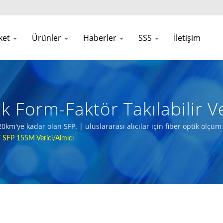
rket
Ürünler
Haberler
SSS
İletişim
k Form-Faktör Takılabilir Ve
iber Optik Vericiler
km'ye kadar olan SFP. | uluslararası alıcılar için fiber optik ölçü
/
SFP 155M Verici/almıcı