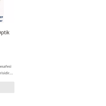
ptik
esafesi
sidir....