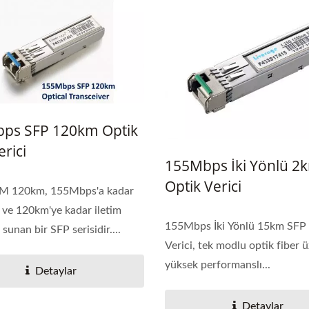
ps SFP 120km Optik
erici
155Mbps İki Yönlü 2
Optik Verici
M 120km, 155Mbps'a kadar
ı ve 120km'ye kadar iletim
155Mbps İki Yönlü 15km SFP
sunan bir SFP serisidir....
Verici, tek modlu optik fiber 
yüksek performanslı...
Detaylar
Detaylar