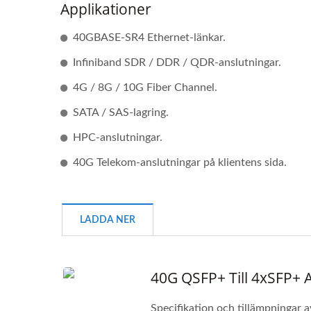
Applikationer
40GBASE-SR4 Ethernet-länkar.
Infiniband SDR / DDR / QDR-anslutningar.
4G / 8G / 10G Fiber Channel.
SATA / SAS-lagring.
HPC-anslutningar.
40G Telekom-anslutningar på klientens sida.
Ibert X1 Mini
H
LADDA NER
Eff
40G QSFP+ Till 4xSFP+
Specifikation och tillämpningar