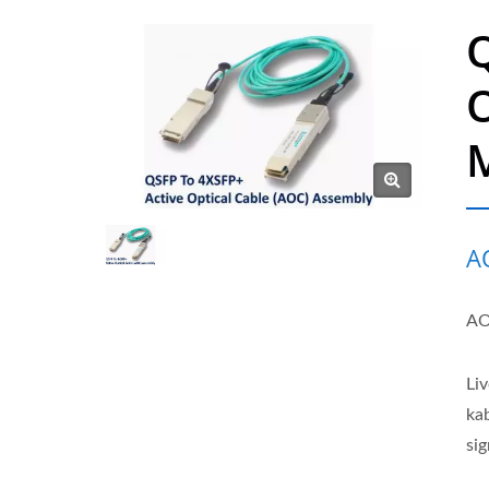
Q
O
A
AO
Li
ka
si