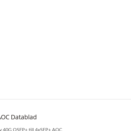
ög Hastighet Optisk
Ibert X1 Mini
Transceiver
ektmätare(HOT Pet II)
 AOC Datablad
 av 40G QSFP+ till 4xSFP+ AOC