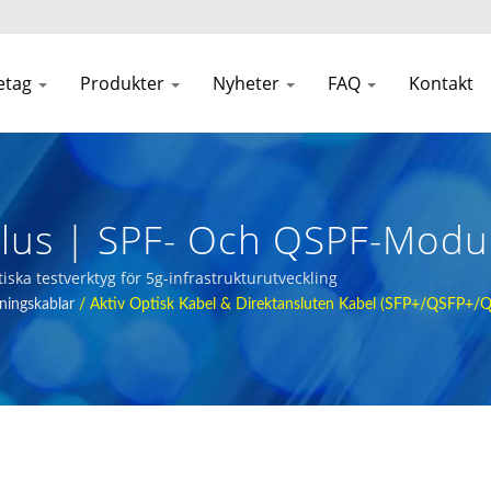
etag
Produkter
Nyheter
FAQ
Kontakt
lus | SPF- Och QSPF-Modul
erk
iska testverktyg för 5g-infrastrukturutveckling
ningskablar
/
Aktiv Optisk Kabel & Direktansluten Kabel (SFP+/QSFP+/