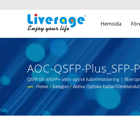
Hemsida
För
AOC-QSFP-Plus_SFP-P
Kommunikationsnätv
QSFP till 4XSFP+ aktiv optisk kabelmontering | fiberopt
Home
/
Kategori
/
Aktiva Optiska Kablar/direktanslut