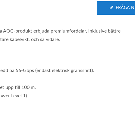
FRÅGA N
a AOC-produkt erbjuda premiumfördelar, inklusive bättre
ttare kabelvikt, och så vidare.
edd på 56-Gbps (endast elektrisk gränssnitt).
t upp till 100 m.
wer Level 1).