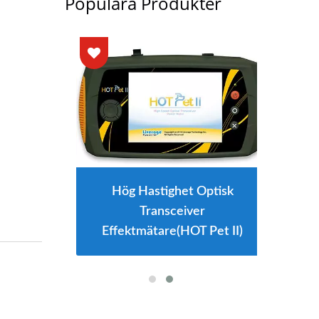
Populära Produkter
Hög Hastighet Optisk
Transceiver
Effektmätare(HOT Pet II)