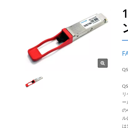
F
Q
Q
リ
ー
の
ル
は