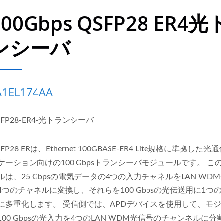
100Gbps QSFP28 ER4
ンシーバ
A1EL174AA
SFP28-ER4-光トランシーバ
SFP28 ERは、Ethernet 100GBASE-ER4 Lite規格に準拠した
ケーション向けの100 Gbpsトランシーバモジュールです。 こ
ルは、25 Gbpsの電気データの4つの入力チャネルをLAN WD
4つのチャネルに変換し、それらを100 Gbpsの光伝送用に1つ
に多重化します。 受信側では、APDデバイスを使用して、モ
100 Gbpsの光入力を4つのLAN WDM光信号のチャンネルに