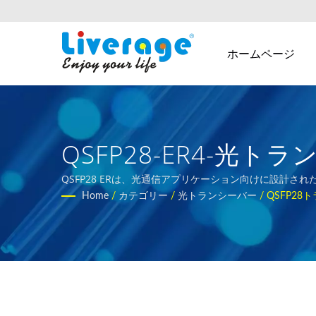
ホームページ
QSFP28-ER4-光
SPFおよびQSPFモジ
QSFP28 ERは、光通信アプリケーション向けに設計さ
Home
/
カテゴリー
/
光トランシーバー
/
QSFP28