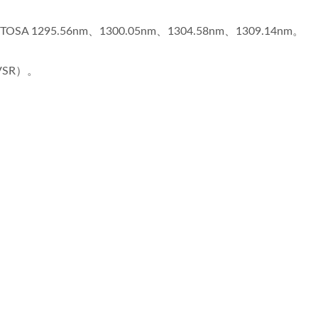
OSA 1295.56nm、1300.05nm、1304.58nm、1309.14nm。
-VSR）。
光トランシーバー電力計
Ibert X1 Mini
(HOT Pet II)