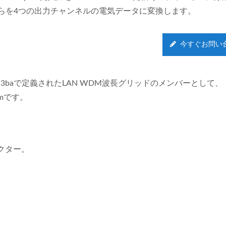
らを4つの出力チャンネルの電気データに変換します。
今すぐお問い
02.3baで定義されたLAN WDM波長グリッドのメンバーとして、
4nmです。
ァクター。