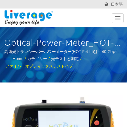
日本語
Optical-Power-Meter_HOT-
Pet_III | グローバル通信ネッ
高速光トランシーバーパワーメーター(HOT Pet III)は、40 Gbps ~
1.6 Tの光ネットワークパワーメーター用に設計されています。 |
Home
/
カテゴリー
/
光テストと測定
/
トワークのためのSPFおよび
5Gインフラ開発のためのファイバーオプティックテストツール
ファイバーオプティックステストハブ
QSPFモジュール