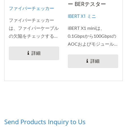
ー BERテスター
ファイバーチェッカー
IBERT X1 ミニ
ファイバーチェッカー
は、ファイバーケーブル
iBERT X1 miniは、
の欠陥をチェックするた
0.1Gbpsから100Gbpsの
めの非常に便利なツール
AOCおよびモジュール
です。ファイバーオプテ
の測定に対応したBERテ
詳細
ィックケーブルを通じて
スター（BERT）です。...
詳細
可視光の650nm波長の赤
色レーザーライトを放射
し、ファイバーに断線や
欠陥がある場合、光が屈
折して不良箇所の周りに
明るい光を生み出しま
す。