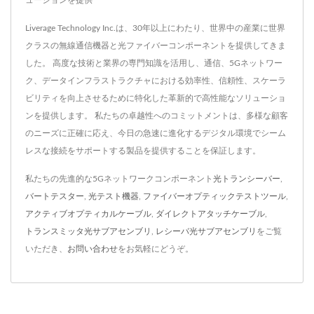
ューションを提供
Liverage Technology Inc.は、30年以上にわたり、世界中の産業に世界
クラスの無線通信機器と光ファイバーコンポーネントを提供してきま
した。 高度な技術と業界の専門知識を活用し、通信、5Gネットワー
ク、データインフラストラクチャにおける効率性、信頼性、スケーラ
ビリティを向上させるために特化した革新的で高性能なソリューショ
ンを提供します。 私たちの卓越性へのコミットメントは、多様な顧客
のニーズに正確に応え、今日の急速に進化するデジタル環境でシーム
レスな接続をサポートする製品を提供することを保証します。
私たちの先進的な5Gネットワークコンポーネント
光トランシーバー
,
バートテスター
,
光テスト機器
,
ファイバーオプティックテストツール
,
アクティブオプティカルケーブル
,
ダイレクトアタッチケーブル
,
トランスミッタ光サブアセンブリ
,
レシーバ光サブアセンブリ
をご覧
いただき、
お問い合わせ
をお気軽にどうぞ。